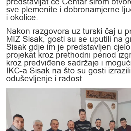
predstavljat će Centar širom otvor
sve plemenite i dobronamjerne lj
i okolice.
Nakon razgovora uz turski čaj u p
MIZ Sisak, gosti su se uputili na g
Sisak gdje im je predstavljen cje
projekat kroz prethodni period izgr
kroz predviđene sadržaje i mogu
IKC-a Sisak na što su gosti izrazil
oduševljenje i radost.