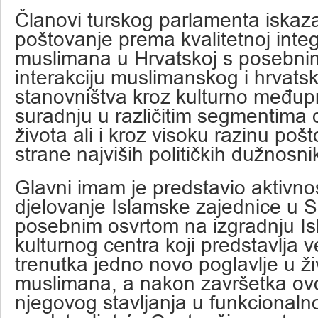
Članovi turskog parlamenta iskazali
poštovanje prema kvalitetnoj integr
muslimana u Hrvatskoj s posebni
interakciju muslimanskog i hrvats
stanovništva kroz kulturno međup
suradnju u različitim segmentima
života ali i kroz visoku razinu poš
strane najviših političkih dužnosn
Glavni imam je predstavio aktivnost
djelovanje Islamske zajednice u S
posebnim osvrtom na izgradnju I
kulturnog centra koji predstavlja 
trenutka jedno novo poglavlje u ži
muslimana, a nakon završetka ovo
njegovog stavljanja u funkcionalno