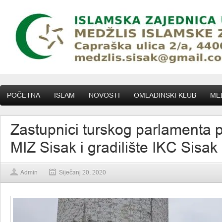
POČETNA
ISLAM
NOVOSTI
OMLADINSKI KLUB
MED
Zastupnici turskog parlamenta po
MIZ Sisak i gradilište IKC Sisak
Admin
Siječanj 20, 2020