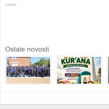
window)
window)
Loading…
Ostale novosti