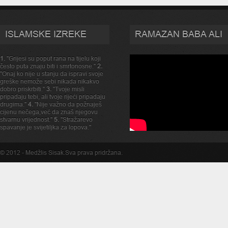
ISLAMSKE IZREKE
RAMAZAN BABA ALI
1.
"Grijesi su poput rana na tijelu koji
često puta znaju biti i smrtonosne."
2.
"Onaj ko nije u stanju da ispravi svoje
greške nemože sebi nikada nikakvo
dobro priskrbiti."
3.
"Tvoje misli
pripadaju tebi, ali tvoje rijeći pripadaju
drugima."
4.
"Nije važno da požnaješ
cijenu nečega,već da znaš njegovu
stvarnu vrijednost."
5.
"Stražarevo
spavanje je svijetiljka za lopova."
© 2012 -
Medžlis Sisak
.Sva prava pridržana.