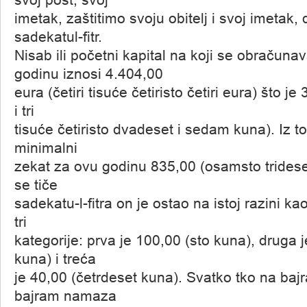
svoj post, svoj
imetak, zaštitimo svoju obitelj i svoj imetak, 
sadekatul-fitr.
Nisab ili početni kapital na koji se obračuna
godinu iznosi 4.404,00
eura (četiri tisuće četiristo četiri eura) što je
i tri
tisuće četiristo dvadeset i sedam kuna). Iz to
minimalni
zekat za ovu godinu 835,00 (osamsto trideset
se tiče
sadekatu-l-fitra on je ostao na istoj razini ka
tri
kategorije: prva je 100,00 (sto kuna), druga 
kuna) i treća
je 40,00 (četrdeset kuna). Svatko tko na bajr
bajram namaza