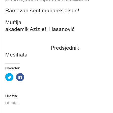
Ramazan šerif mubarek olsun!
Muftija
akademik Aziz ef. Hasanović
Predsjednik
Mešihata
Share this:
Click
Click
to
to
share
share
on
on
Twitter
Facebook
(Opens
(Opens
in
in
Like this:
new
new
window)
window)
Loading…