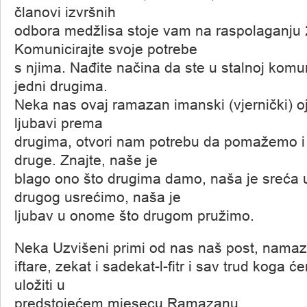
članovi izvršnih
odbora medžlisa stoje vam na raspolaganju 
Komunicirajte svoje potrebe
s njima. Nađite načina da ste u stalnoj komun
jedni drugima.
Neka nas ovaj ramazan imanski (vjernički) o
ljubavi prema
drugima, otvori nam potrebu da pomažemo 
druge. Znajte, naše je
blago ono što drugima damo, naša je sreća
drugog usrećimo, naša je
ljubav u onome što drugom pružimo.
Neka Uzvišeni primi od nas naš post, namaz, 
iftare, zekat i sadekat-l-fitr i sav trud koga
uložiti u
predstojećem mjesecu Ramazanu.