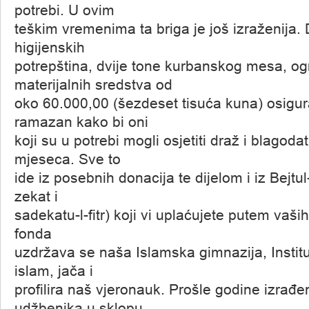
potrebi. U ovim
teškim vremenima ta briga je još izraženija.
higijenskih
potrepština, dvije tone kurbanskog mesa, ogr
materijalnih sredstva od
oko 60.000,00 (šezdeset tisuća kuna) osigur
ramazan kako bi oni
koji su u potrebi mogli osjetiti draž i blagod
mjeseca. Sve to
ide iz posebnih donacija te dijelom i iz Bejtul
zekat i
sadekatu-l-fitr) koji vi uplaćujete putem vaši
fonda
uzdržava se naša Islamska gimnazija, Institut
islam, jača i
profilira naš vjeronauk. Prošle godine izrađe
udžbenika u sklopu