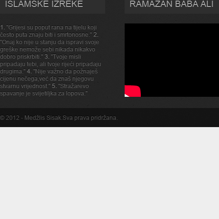
ISLAMSKE IZREKE
RAMAZAN BABA ALI
1.
"Grijesi su poput rana na tijelu koji
često puta znaju biti i smrtonosne."
2.
"Onaj ko nije u stanju da ispravi svoje
greške nemože sebi nikada nikakvo
dobro priskrbiti."
3.
"Tvoje misli
pripadaju tebi, ali tvoje rijeći pripadaju
drugima."
4.
"Nije važno da požnaješ
cijenu nečega,već da znaš njegovu
stvarnu vrijednost."
5.
"Stražarevo
spavanje je svijetiljka za lopova."
© 2012 -
Medžlis Sisak
.Sva prava pridržana.