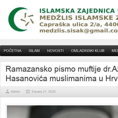
POČETNA
ISLAM
NOVOSTI
OMLADINSKI KLUB
MED
Ramazansko pismo muftije dr.A
Hasanovića muslimanima u Hrv
Admin
Travanj 21, 2020