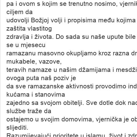
pa i ovom s kojim se trenutno nosimo, vjerni
ciljem da
udovolji Božjoj volji i propisima među kojima
zaštita vlastitog
zdravlja i života. Do sada su naše upute bil
se u mjesecu
ramazanu masovno okupljamo kroz razna druž
mukabele, vazove,
teravih namaze u našim džamijama i mesdži
ovoga puta naš poziv je
da sve ramazanske aktivnosti provodimo ind
kućama i stanovima
zajedno sa svojom obitelji. Sve dotle dok na
službe traže da
ostajemo u svojim domovima, vjernička je ob
slijediti.
Razumijevajući prioritete u islamu, život i zd