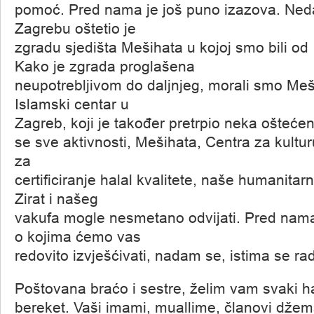
pomoć. Pred nama je još puno izazova. Neda
Zagrebu oštetio je
zgradu sjedišta Mešihata u kojoj smo bili od
Kako je zgrada proglašena
neupotrebljivom do daljnjeg, morali smo Meši
Islamski centar u
Zagreb, koji je također pretrpio neka oštećen
se sve aktivnosti, Mešihata, Centra za kultur
za
certificiranje halal kvalitete, naše humanitar
Zirat i našeg
vakufa mogle nesmetano odvijati. Pred nama
o kojima ćemo vas
redovito izvješćivati, nadam se, istima se rad
Poštovana braćo i sestre, želim vam svaki haj
bereket. Vaši imami, muallime, članovi džem