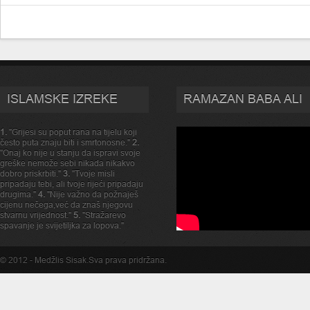
ISLAMSKE IZREKE
RAMAZAN BABA ALI
1.
"Grijesi su poput rana na tijelu koji
često puta znaju biti i smrtonosne."
2.
"Onaj ko nije u stanju da ispravi svoje
greške nemože sebi nikada nikakvo
dobro priskrbiti."
3.
"Tvoje misli
pripadaju tebi, ali tvoje rijeći pripadaju
drugima."
4.
"Nije važno da požnaješ
cijenu nečega,već da znaš njegovu
stvarnu vrijednost."
5.
"Stražarevo
spavanje je svijetiljka za lopova."
© 2012 -
Medžlis Sisak
.Sva prava pridržana.