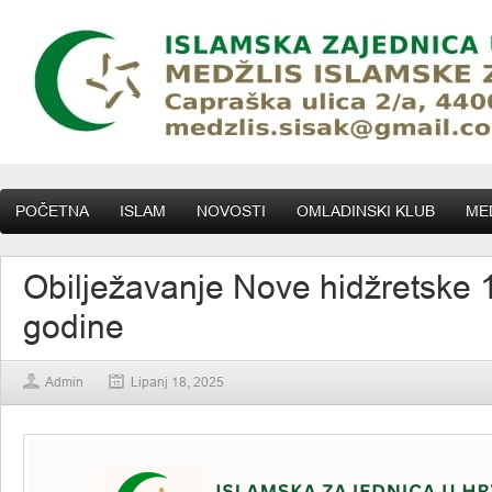
POČETNA
ISLAM
NOVOSTI
OMLADINSKI KLUB
MED
Obilježavanje Nove hidžretske 
godine
Admin
Lipanj 18, 2025