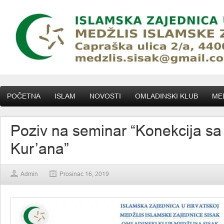
POČETNA
ISLAM
NOVOSTI
OMLADINSKI KLUB
MED
Poziv na seminar “Konekcija s
Kur’ana”
Admin
Prosinac 16, 2019