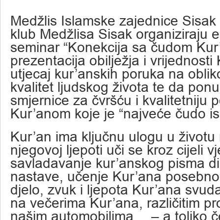
Medžlis Islamske zajednice Sisak 
klub Medžlisa Sisak organiziraju e
seminar “Konekcija sa čudom Kur’an
prezentacija obilježja i vrijednosti
utjecaj kur’anskih poruka na oblik
kvalitet ljudskog života te da ponu
smjernice za čvršću i kvalitetniju
Kur’anom koje je “najveće čudo is
Kur’an ima ključnu ulogu u život
njegovoj ljepoti uči se kroz cijeli vj
savladavanje kur’anskog pisma dio
nastave, učenje Kur’ana posebno
djelo, zvuk i ljepota Kur’ana svu
na večerima Kur’ana, različitim p
našim automobilima… – a toliko č