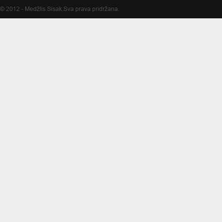
© 2012 -
Medžlis Sisak
.Sva prava pridržana.