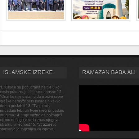
ISLAMSKE IZREKE
RAMAZAN BABA ALI
1.
"Grijesi su poput rana na tijelu koji
često puta znaju biti i smrtonosne."
2.
"Onaj ko nije u stanju da ispravi svoje
greške nemože sebi nikada nikakvo
dobro priskrbiti."
3.
"Tvoje misli
pripadaju tebi, ali tvoje rijeći pripadaju
drugima."
4.
"Nije važno da požnaješ
cijenu nečega,već da znaš njegovu
stvarnu vrijednost."
5.
"Stražarevo
spavanje je svijetiljka za lopova."