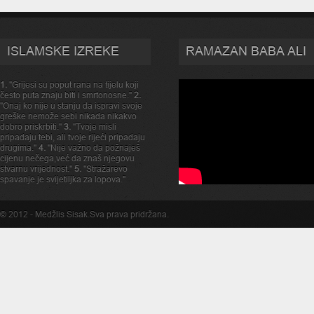
ISLAMSKE IZREKE
RAMAZAN BABA ALI
1.
"Grijesi su poput rana na tijelu koji
često puta znaju biti i smrtonosne."
2.
"Onaj ko nije u stanju da ispravi svoje
greške nemože sebi nikada nikakvo
dobro priskrbiti."
3.
"Tvoje misli
pripadaju tebi, ali tvoje rijeći pripadaju
drugima."
4.
"Nije važno da požnaješ
cijenu nečega,već da znaš njegovu
stvarnu vrijednost."
5.
"Stražarevo
spavanje je svijetiljka za lopova."
© 2012 -
Medžlis Sisak
.Sva prava pridržana.