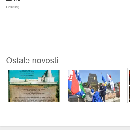
new
new
window)
window)
Loading…
Ostale novosti