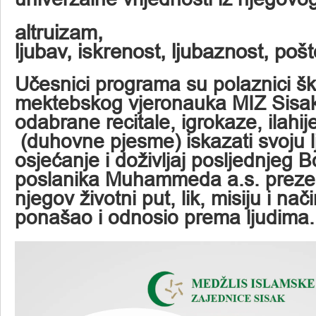
altruizam,
ljubav, iskrenost, ljubaznost, poš
Učesnici programa su polaznici šk
mektebskog vjeronauka MIZ Sisak 
odabrane recitale, igrokaze, ilahij
(duhovne pjesme) iskazati svoju l
osjećanje i doživljaj posljednjeg B
poslanika Muhammeda a.s. prezen
njegov životni put, lik, misiju i na
ponašao i odnosio prema ljudima.