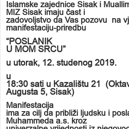
Islamske zajednice Sisak i Mualli
MIZ Sisak imaju čast i
zadovoljstvo da Vas pozovu na v
manifestaciju-priredbu
“POSLANIK
U MOM SRCU”
u utorak, 12. studenog 2019.
u
18:30 sati u Kazalištu 21
(Okta
Augusta 5, Sisak)
Manifestacija
ima za cilj da približi ljudsku i pos
Muhammeda a.s. kroz
univerzalne vrijednosti iz njegovo