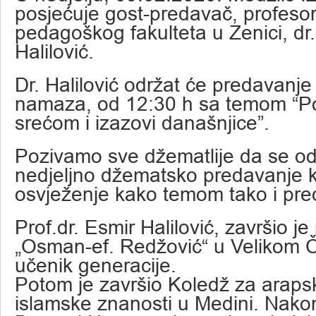
posjećuje gost-predavač, profeso
pedagoškog fakulteta u Zenici, dr
Halilović.
Dr. Halilović održat će predavanj
namaza, od 12:30 h sa temom “P
srećom i izazovi današnjice”.
Pozivamo sve džematlije da se o
nedjeljno džematsko predavanje ko
osvježenje kako temom tako i pr
Prof.dr. Esmir Halilović, završio j
„Osman-ef. Redžović“ u Velikom 
učenik generacije.
Potom je završio Koledž za arapski
islamske znanosti u Medini. Nako