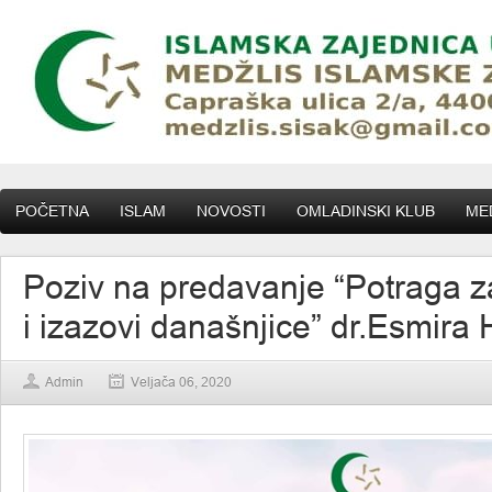
POČETNA
ISLAM
NOVOSTI
OMLADINSKI KLUB
MED
Poziv na predavanje “Potraga 
i izazovi današnjice” dr.Esmira 
Admin
Veljača 06, 2020