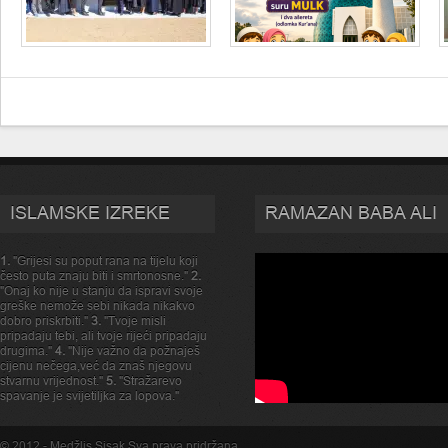
ISLAMSKE IZREKE
RAMAZAN BABA ALI
1.
"Grijesi su poput rana na tijelu koji
često puta znaju biti i smrtonosne."
2.
"Onaj ko nije u stanju da ispravi svoje
greške nemože sebi nikada nikakvo
dobro priskrbiti."
3.
"Tvoje misli
pripadaju tebi, ali tvoje rijeći pripadaju
drugima."
4.
"Nije važno da požnaješ
cijenu nečega,već da znaš njegovu
stvarnu vrijednost."
5.
"Stražarevo
spavanje je svijetiljka za lopova."
© 2012 -
Medžlis Sisak
.Sva prava pridržana.