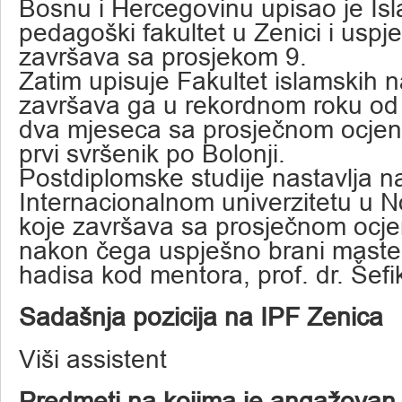
Bosnu i Hercegovinu upisao je Is
pedagoški fakultet u Zenici i uspj
završava sa prosjekom 9.
Zatim upisuje Fakultet islamskih n
završava ga u rekordnom roku od 
dva mjeseca sa prosječnom ocjen
prvi svršenik po Bolonji.
Postdiplomske studije nastavlja n
Internacionalnom univerzitetu u 
koje završava sa prosječnom ocj
nakon čega uspješno brani master
hadisa kod mentora, prof. dr. Šefi
Sadašnja pozicija na IPF Zenica
Viši assistent
Predmeti na kojima je angažovan