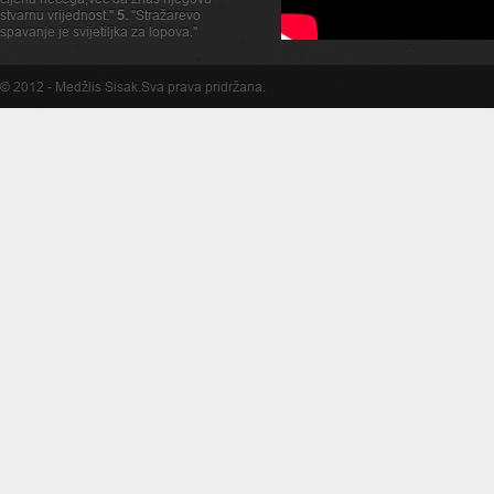
stvarnu vrijednost."
5.
"Stražarevo
spavanje je svijetiljka za lopova."
© 2012 -
Medžlis Sisak
.Sva prava pridržana.