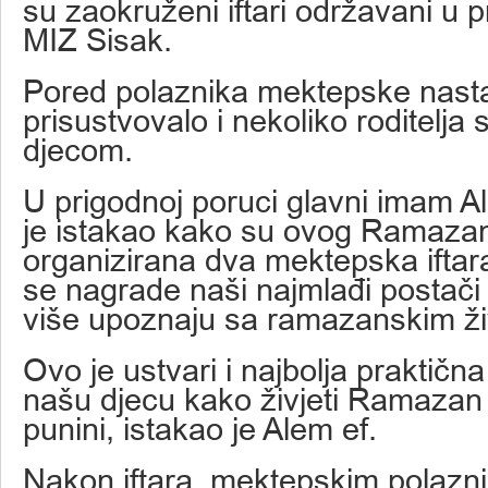
su zaokruženi iftari održavani u 
MIZ Sisak.
Pored polaznika mektepske nastav
prisustvovalo i nekoliko roditelja
djecom.
U prigodnoj poruci glavni imam A
je istakao kako su ovog Ramaza
organizirana dva mektepska iftar
se nagrade naši najmlađi postači a
više upoznaju sa ramazanskim ž
Ovo je ustvari i najbolja praktična
našu djecu kako živjeti Ramazan
punini, istakao je Alem ef.
Nakon iftara, mektepskim polazn