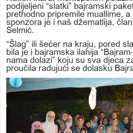
podijeljeni “slatki” bajramski pake
prethodno pripremile muallime, a
sponzora je i naš džematlija, čl
Selmić.
“Šlag” ili šećer na kraju, pored s
bila je i bajramska ilahija “Bajr
nama dolazi” koju su sva djeca z
proučila radujući se dolasku Baj