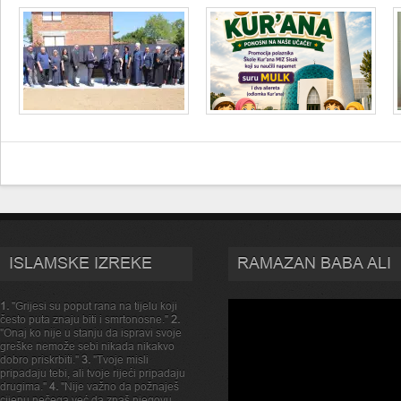
ISLAMSKE IZREKE
RAMAZAN BABA ALI
1.
"Grijesi su poput rana na tijelu koji
često puta znaju biti i smrtonosne."
2.
"Onaj ko nije u stanju da ispravi svoje
greške nemože sebi nikada nikakvo
dobro priskrbiti."
3.
"Tvoje misli
pripadaju tebi, ali tvoje rijeći pripadaju
drugima."
4.
"Nije važno da požnaješ
cijenu nečega,već da znaš njegovu