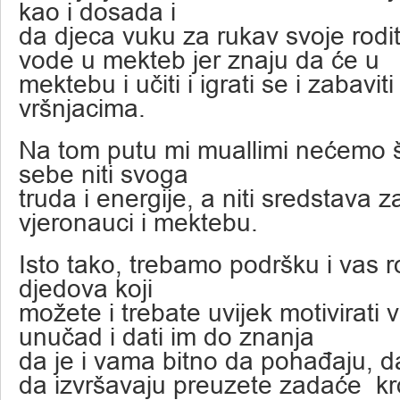
kao i dosada i
da djeca vuku za rukav svoje rodit
vode u mekteb jer znaju da će u
mektebu i učiti i igrati se i zabavit
vršnjacima.
Na tom putu mi muallimi nećemo šte
sebe niti svoga
truda i energije, a niti sredstava 
vjeronauci i mektebu.
Isto tako, trebamo podršku i vas rod
djedova koji
možete i trebate uvijek motivirati v
unučad i dati im do znanja
da je i vama bitno da pohađaju, da
da izvršavaju preuzete zadaće kr