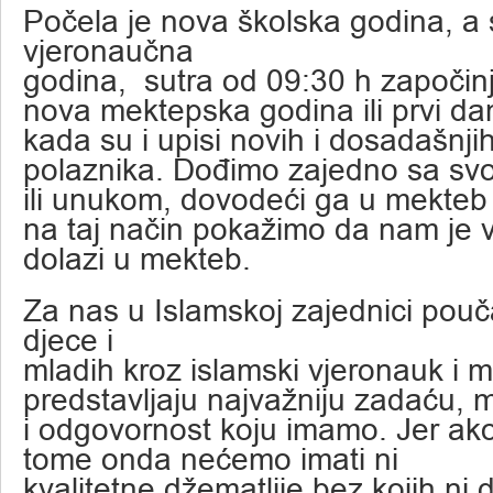
Počela je nova školska godina, a 
vjeronaučna
godina, sutra od 09:30 h započinj
nova mektepska godina ili prvi d
kada su i upisi novih i dosadašnji
polaznika. Dođimo zajedno sa svo
ili unukom, dovodeći ga u mekteb 
na taj način pokažimo da nam je 
dolazi u mekteb.
Za nas u Islamskoj zajednici pouč
djece i
mladih kroz islamski vjeronauk i 
predstavljaju najvažniju zadaću, m
i odgovornost koju imamo. Jer a
tome onda nećemo imati ni
kvalitetne džematlije bez kojih n