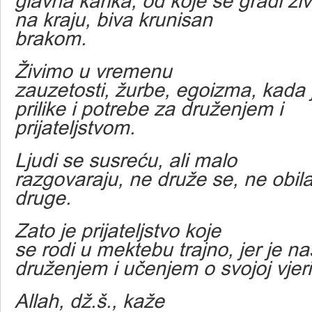
glavna karika, od koje se gradi živ
na kraju, biva krunisan
brakom.
Živimo u vremenu
zauzetosti, žurbe, egoizma, kada
prilike i potrebe za druženjem i
prijateljstvom.
Ljudi se susreću, ali malo
razgovaraju, ne druže se, ne obila
druge.
Zato je prijateljstvo koje
se rodi u mektebu trajno, jer je na
druženjem i učenjem o svojoj vjeri
Allah, dž.š., kaže