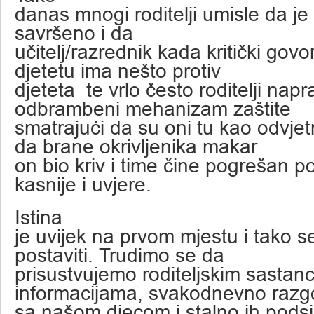
danas mnogi roditelji umisle da je
savršeno i da
učitelj/razrednik kada kritički gov
djetetu ima nešto protiv
djeteta te vrlo često roditelji nap
odbrambeni mehanizam zaštite
smatrajući da su oni tu kao odvjetn
da brane okrivljenika makar
on bio kriv i time čine pogrešan p
kasnije i uvjere.
Istina
je uvijek na prvom mjestu i tako s
postaviti. Trudimo se da
prisustvujemo roditeljskim sastanc
informacijama, svakodnevno raz
sa našom djecom i stalno ih podsj