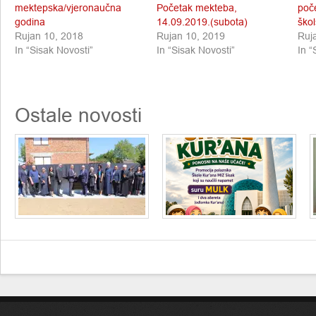
mektepska/vjeronaučna
Početak mekteba,
poč
godina
14.09.2019.(subota)
ško
Rujan 10, 2018
Rujan 10, 2019
Ruj
In “Sisak Novosti”
In “Sisak Novosti”
In “
Ostale novosti