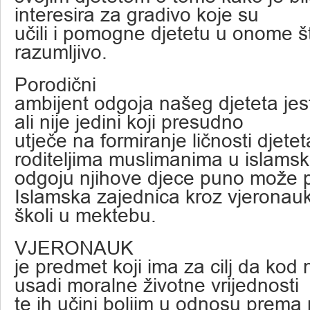
interesira za gradivo koje su
učili i pomogne djetetu u onome š
razumljivo.
Porodični
ambijent odgoja našeg djeteta jest
ali nije jedini koji presudno
utječe na formiranje ličnosti djetet
roditeljima muslimanima u islams
odgoju njihove djece puno može 
Islamska zajednica kroz vjeronau
školi u mektebu.
VJERONAUK
je predmet koji ima za cilj da kod
usadi moralne životne vrijednosti
te ih učini boljim u odnosu prem