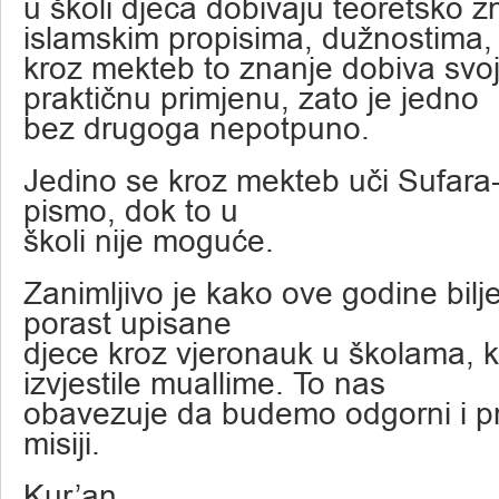
u školi djeca dobivaju teoretsko z
islamskim propisima, dužnostima, 
kroz mekteb to znanje dobiva svo
praktičnu primjenu, zato je jedno
bez drugoga nepotpuno.
Jedino se kroz mekteb uči Sufara
pismo, dok to u
školi nije moguće.
Zanimljivo je kako ove godine bilj
porast upisane
djece kroz vjeronauk u školama, 
izvjestile muallime. To nas
obavezuje da budemo odgorni i p
misiji.
Kur’an