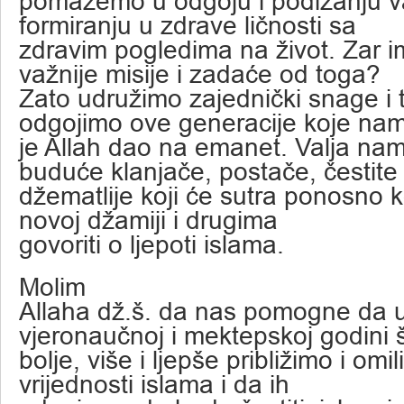
pomažemo u odgoju i podizanju va
formiranju u zdrave ličnosti sa
zdravim pogledima na život. Zar im
važnije misije i zadaće od toga?
Zato udružimo zajednički snage i 
odgojimo ove generacije koje na
je Allah dao na emanet. Valja nam
buduće klanjače, postače, čestite
džematlije koji će sutra ponosno 
novoj džamiji i drugima
govoriti o ljepoti islama.
Molim
Allaha dž.š. da nas pomogne da 
vjeronaučnoj i mektepskoj godini 
bolje, više i ljepše približimo i omi
vrijednosti islama i da ih