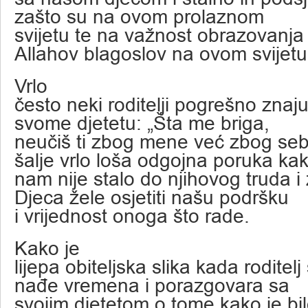
zašto su na ovom prolaznom
svijetu te na važnost obrazovanja 
Allahov blagoslov na ovom svijetu
Vrlo
često neki roditelji pogrešno znaju
svome djetetu: „Šta me briga,
neučiš ti zbog mene već zbog seb
šalje vrlo loša odgojna poruka ka
nam nije stalo do njihovog truda i
Djeca žele osjetiti našu podršku
i vrijednost onoga što rade.
Kako je
lijepa obiteljska slika kada roditel
nađe vremena i porazgovara sa
svojim djetetom o tome kako je bil