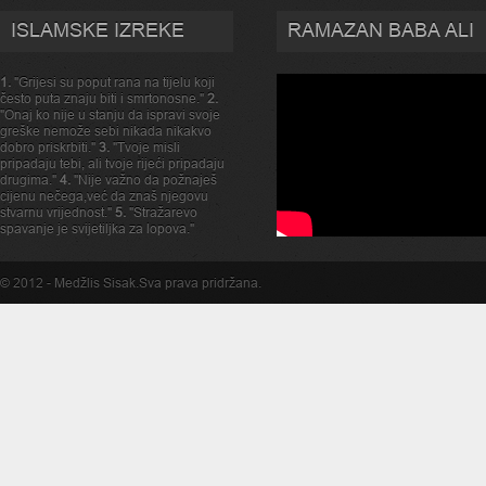
ISLAMSKE IZREKE
RAMAZAN BABA ALI
1.
"Grijesi su poput rana na tijelu koji
često puta znaju biti i smrtonosne."
2.
"Onaj ko nije u stanju da ispravi svoje
greške nemože sebi nikada nikakvo
dobro priskrbiti."
3.
"Tvoje misli
pripadaju tebi, ali tvoje rijeći pripadaju
drugima."
4.
"Nije važno da požnaješ
cijenu nečega,već da znaš njegovu
stvarnu vrijednost."
5.
"Stražarevo
spavanje je svijetiljka za lopova."
© 2012 -
Medžlis Sisak
.Sva prava pridržana.