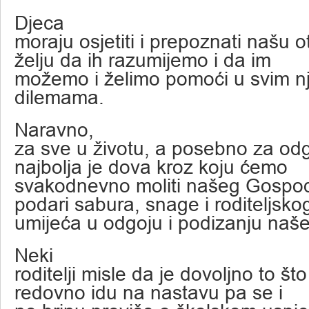
Djeca
moraju osjetiti i prepoznati našu o
želju da ih razumijemo i da im
možemo i želimo pomoći u svim n
dilemama.
Naravno,
za sve u životu, a posebno za odg
najbolja je dova kroz koju ćemo
svakodnevno moliti našeg Gospo
podari sabura, snage i roditeljsko
umijeća u odgoju i podizanju naše
Neki
roditelji misle da je dovoljno to št
redovno idu na nastavu pa se i