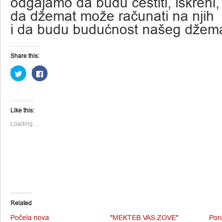
odgajamo da budu čestiti, iskreni
da džemat može računati na njih
i da budu budućnost našeg džema
Share this:
Click
Click
to
to
share
share
on
on
Twitter
Facebook
(Opens
(Opens
in
in
Like this:
new
new
window)
window)
Loading…
Related
Počela nova
"MEKTEB VAS ZOVE"
Por