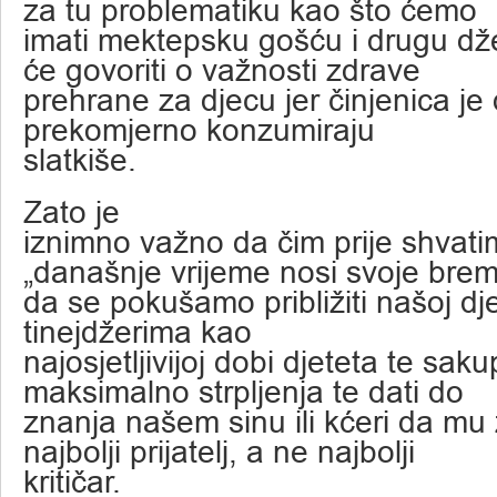
za tu problematiku kao što ćemo
imati mektepsku gošću i drugu dže
će govoriti o važnosti zdrave
prehrane za djecu jer činjenica je
prekomjerno konzumiraju
slatkiše.
Zato je
iznimno važno da čim prije shvat
„današnje vrijeme nosi svoje brem
da se pokušamo približiti našoj d
tinejdžerima kao
najosjetljivijoj dobi djeteta te sakup
maksimalno strpljenja te dati do
znanja našem sinu ili kćeri da mu 
najbolji prijatelj, a ne najbolji
kritičar.