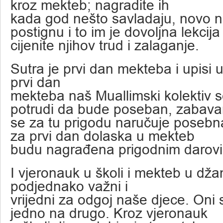
kroz mekteb; nagradite ih
kada god nešto savladaju, novo n
postignu i to im je dovoljna lekcija
cijenite njihov trud i zalaganje.
Sutra je prvi dan mekteba i upisi 
prvi dan
mekteba naš Muallimski kolektiv s
potrudi da bude poseban, zabava
se za tu prigodu naručuje posebna
za prvi dan dolaska u mekteb
budu nagrađena prigodnim darov
I vjeronauk u školi i mekteb u džam
podjednako važni i
vrijedni za odgoj naše djece. Oni 
jedno na drugo. Kroz vjeronauk