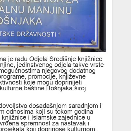
 je radu Odjela Središnje knjižnice
jine, jedinstvenog odjela takve vrste
te mogućnostima njegovog dodatnog
 programe, promocije, književne
ktivnosti koje mogu doprinijeti
 kulturne baštine Bošnjaka široj
dovoljstvo dosadašnjom saradnjom i
kim odnosima koji su tokom godina
knjižnice i Islamske zajednice u
tvrđena spremnost za nastavak i
rojekata koji doprinose kulturnom,