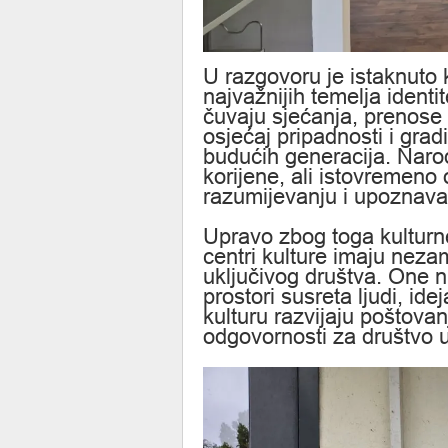
U razgovoru je istaknuto 
najvažnijih temelja ident
čuvaju sjećanja, prenose v
osjećaj pripadnosti i grad
budućih generacija. Narod
korijene, ali istovremeno
razumijevanju i upoznava
Upravo zbog toga kulturne
centri kulture imaju nezam
uključivog društva. One n
prostori susreta ljudi, idej
kulturu razvijaju poštovan
odgovornosti za društvo 