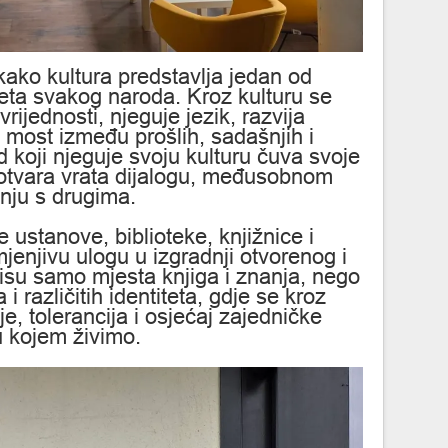
kako kultura predstavlja jedan od
iteta svakog naroda. Kroz kulturu se
rijednosti, njeguje jezik, razvija
i most između prošlih, sadašnjih i
 koji njeguje svoju kulturu čuva svoje
 otvara vrata dijalogu, međusobnom
nju s drugima.
 ustanove, biblioteke, knjižnice i
jenjivu ulogu u izgradnji otvorenog i
isu samo mjesta knjiga i znanja, nego
a i različitih identiteta, gdje se kroz
je, tolerancija i osjećaj zajedničke
u kojem živimo.