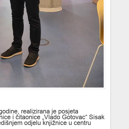
godine, realizirana je posjeta
žnice i čitaonice „Vlado Gotovac“ Sisak
edišnjem odjelu knjižnice u centru