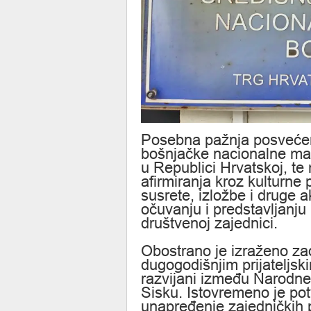
Posebna pažnja posvećena
bošnjačke nacionalne man
u Republici Hrvatskoj, 
afirmiranja kroz kulturne
susrete, izložbe i druge a
očuvanju i predstavljanju
društvenoj zajednici.
Obostrano je izraženo za
dugogodišnjim prijateljs
razvijani između Narodne 
Sisku. Istovremeno je po
unapređenje zajedničkih p