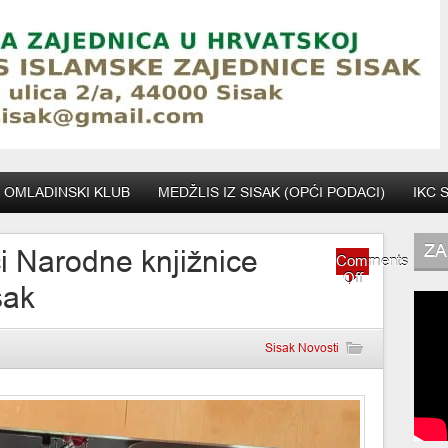
OMLADINSKI KLUB
MEDŽLIS IZ SISAK (OPĆI PODACI)
IKC 
ZA
ci Narodne knjižnice
Comments
on
Off
sak
Posjeta
ravnateljici
Narodne
knjižnice
Sisak Novosti
Vlado
Gotovac
Sisak