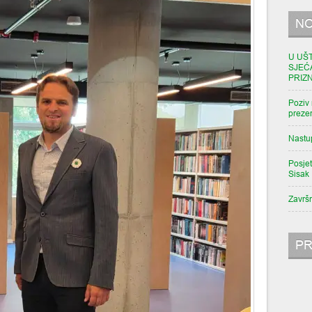
NO
U UŠ
SJEĆ
PRIZ
Poziv 
prezen
Nastu
Posjet
Sisak
Završ
PR