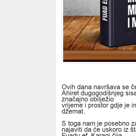
Ovih dana navršava se če
Ahiret dugogodišnjeg sis
značajno obilježio
vrijeme i prostor gdje je
džemat.
S toga nam je posebno z
najaviti da će uskoro iz 
Fuadu ef. Karagi čija