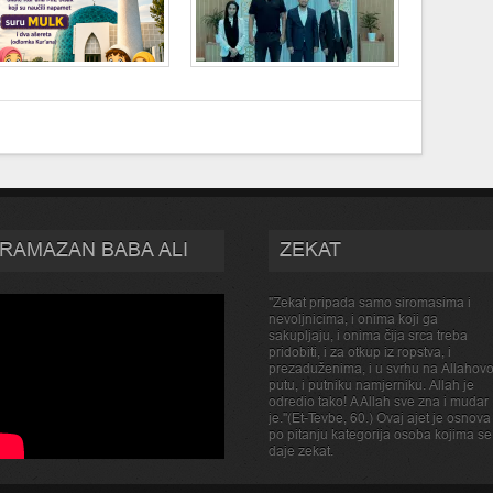
RAMAZAN BABA ALI
ZEKAT
''Zekat pripada samo siromasima i
nevoljnicima, i onima koji ga
sakupljaju, i onima čija srca treba
pridobiti, i za otkup iz ropstva, i
prezaduženima, i u svrhu na Allahov
putu, i putniku namjerniku. Allah je
odredio tako! A Allah sve zna i mudar
je.''(Et-Tevbe, 60.) Ovaj ajet je osnova
po pitanju kategorija osoba kojima se
daje zekat.