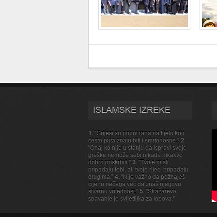
ISLAMSKE IZREKE
1.
"Grijesi su poput rana na tijelu koji
često puta znaju biti i smrtonosne."
2.
"Onaj ko nije u stanju da ispravi svoje
greške nemože sebi nikada nikakvo
dobro priskrbiti."
3.
"Tvoje misli
pripadaju tebi, ali tvoje rijeći pripadaju
drugima."
4.
"Nije važno da požnaješ
cijenu nečega,već da znaš njegovu
stvarnu vrijednost."
5.
"Stražarevo
spavanje je svijetiljka za lopova."