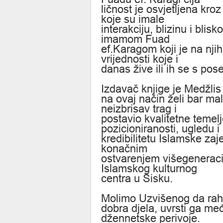
ličnost je osvjetljena kr
koje su imale
interakciju, blizinu i bli
imamom Fuad
ef.Karagom koji je na njih
vrijednosti koje i
danas žive ili ih se s po
Izdavač knjige je Medžlis
na ovaj način želi bar mal
neizbrisav trag i
postavio kvalitetne temel
pozicioniranosti, ugledu i
kredibilitetu Islamske zaj
konačnim
ostvarenjem višegeneracij
Islamskog kulturnog
centra u Sisku.
Molimo Uzvišenog da rahm
dobra djela, uvrsti ga me
džennetske perivoje.