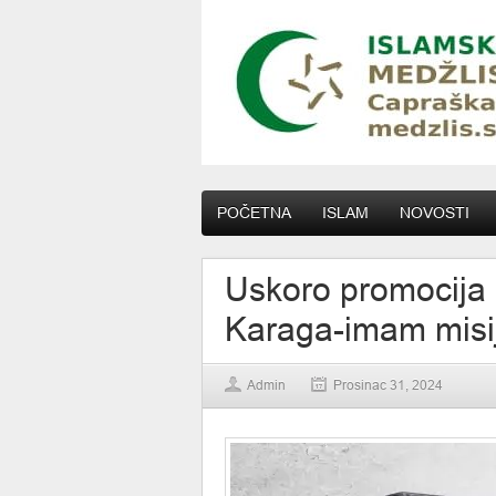
POČETNA
ISLAM
NOVOSTI
Uskoro promocija 
Karaga-imam misij
Admin
Prosinac 31, 2024