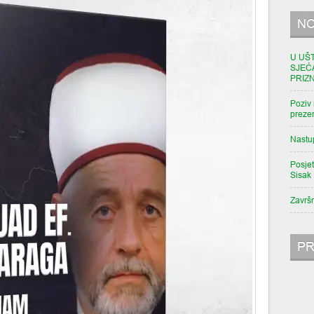
NO
U UŠ
SJEĆ
PRIZ
Poziv 
prezen
Nastu
Posjet
Sisak
Završ
PR