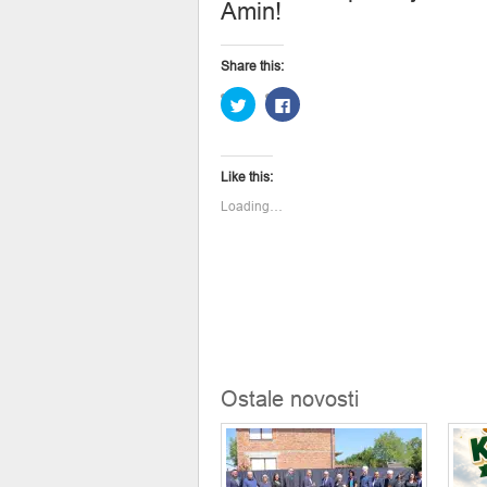
Amin!
Share this:
Click
Click
to
to
share
share
on
on
Twitter
Facebook
(Opens
(Opens
Like this:
in
in
new
new
window)
window)
Loading…
Ostale novosti