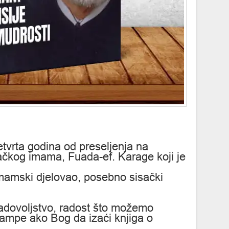
tvrta godina od preseljenja na
ačkog imama, Fuada-ef. Karage koji je
 imamski djelovao, posebno sisački
adovoljstvo, radost što možemo
štampe ako Bog da izaći knjiga o