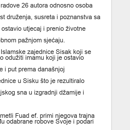
oz radove 26 autora odnosno osoba
skost druženja, susreta i poznanstva sa
 ostavio utjecaj i prenio životne
sebnom pažnjom sjećaju.
 Islamske zajednice Sisak koji se
o odužiti imamu koji je ostavio
je i put prema današnjoj
ednice u Sisku što je rezultiralo
skog sna u izgradnji džamije i
etli Fuad ef. primi njegova trajna
đu odabrane robove Svoje i podari