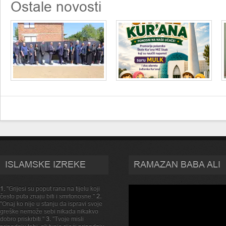
Ostale novosti
ISLAMSKE IZREKE
RAMAZAN BABA ALI
1.
"Grijesi su poput rana na tijelu koji
često puta znaju biti i smrtonosne."
2.
"Onaj ko nije u stanju da ispravi svoje
greške nemože sebi nikada nikakvo
dobro priskrbiti."
3.
"Tvoje misli