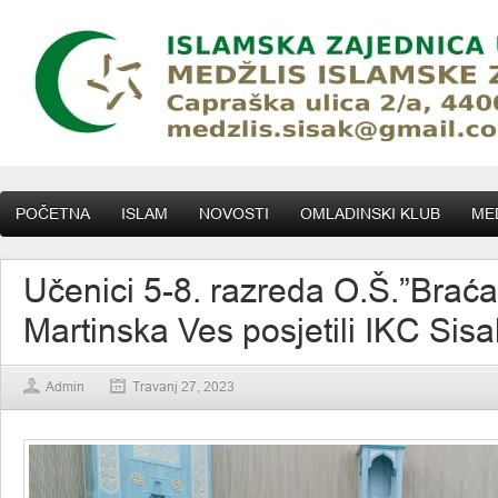
POČETNA
ISLAM
NOVOSTI
OMLADINSKI KLUB
MED
Učenici 5-8. razreda O.Š.”Braća
Martinska Ves posjetili IKC Sisa
Admin
Travanj 27, 2023