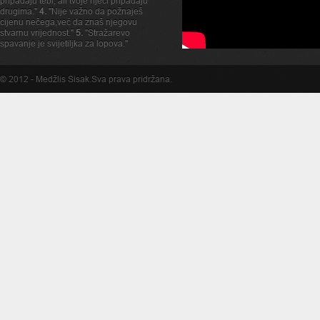
pripadaju tebi, ali tvoje rijeći pripadaju
drugima."
4.
"Nije važno da požnaješ
cijenu nečega,već da znaš njegovu
stvarnu vrijednost."
5.
"Stražarevo
spavanje je svijetiljka za lopova."
© 2012 -
Medžlis Sisak
.Sva prava pridržana.