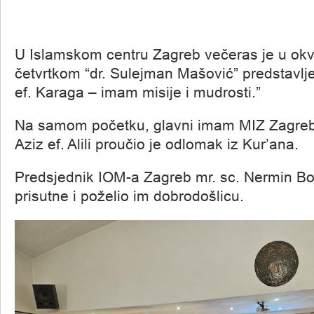
U Islamskom centru Zagreb večeras je u okvi
četvrtkom “dr. Sulejman Mašović” predstavlj
ef. Karaga – imam misije i mudrosti.”
Na samom početku, glavni imam MIZ Zagreb k
Aziz ef. Alili proučio je odlomak iz Kur’ana.
Predsjednik IOM-a Zagreb mr. sc. Nermin Bo
prisutne i poželio im dobrodošlicu.