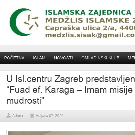
POČETNA
ISLAM
NOVOSTI
OMLADINSKI KLUB
MED
U Isl.centru Zagreb predstavljen
“Fuad ef. Karaga – Imam misije 
mudrosti”
Admin
Veljača 07, 2025