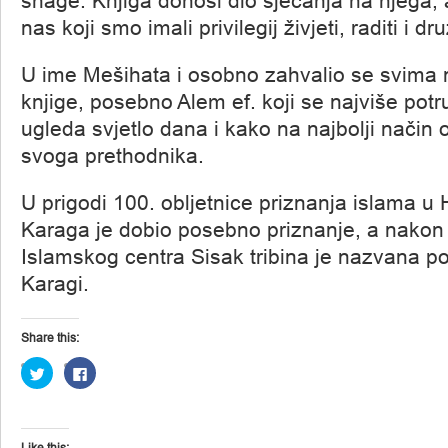
snage. Knjiga donosi dio sjećanja na njega, 
nas koji smo imali privilegij živjeti, raditi i dru
U ime Mešihata i osobno zahvalio se svima
knjige, posebno Alem ef. koji se najviše potr
ugleda svjetlo dana i kako na najbolji način 
svoga prethodnika.
U prigodi 100. obljetnice priznanja islama u 
Karaga je dobio posebno priznanje, a nakon
Islamskog centra Sisak tribina je nazvana po
Karagi.
Share this:
Click
Click
to
to
share
share
on
on
Twitter
Facebook
(Opens
(Opens
in
in
Like this: