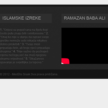
ISLAMSKE IZREKE
RAMAZAN BABA ALI
1.
"Grijesi su poput rana na tijelu koji
često puta znaju biti i smrtonosne."
2.
"Onaj ko nije u stanju da ispravi svoje
greške nemože sebi nikada nikakvo
dobro priskrbiti."
3.
"Tvoje misli
pripadaju tebi, ali tvoje rijeći pripadaju
drugima."
4.
"Nije važno da požnaješ
cijenu nečega,već da znaš njegovu
stvarnu vrijednost."
5.
"Stražarevo
spavanje je svijetiljka za lopova."
© 2012 -
Medžlis Sisak
.Sva prava pridržana.