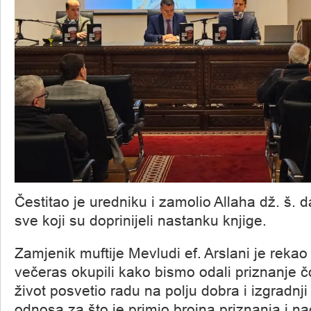
Čestitao je uredniku i zamolio Allaha dž. š. 
sve koji su doprinijeli nastanku knjige.
Zamjenik muftije Mevludi ef. Arslani je reka
večeras okupili kako bismo odali priznanje čo
život posvetio radu na polju dobra i izgradnj
odnosa za što je primio brojna priznanja i n