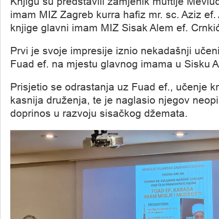
Knjigu su predstavili zamjenik muftije Mevludi
imam MIZ Zagreb kurra hafiz mr. sc. Aziz ef. A
knjige glavni imam MIZ Sisak Alem ef. Crnki
Prvi je svoje impresije iznio nekadašnji učeni
Fuad ef. na mjestu glavnog imama u Sisku Al
Prisjetio se odrastanja uz Fuad ef., učenje k
kasnija druženja, te je naglasio njegov neop
doprinos u razvoju sisačkog džemata.