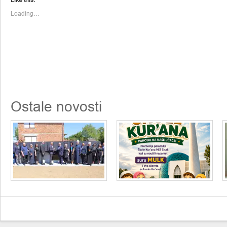
new
new
window)
window)
Loading…
Ostale novosti