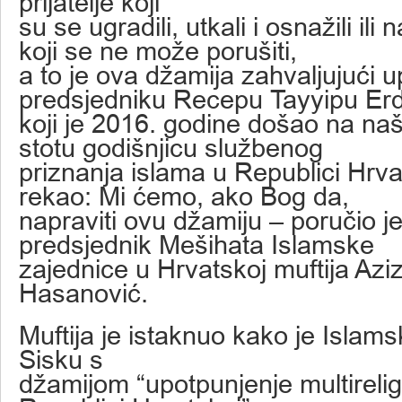
prijatelje koji
su se ugradili, utkali i osnažili ili 
koji se ne može porušiti,
a to je ova džamija zahvaljujući 
predsjedniku Recepu Tayyipu Er
koji je 2016. godine došao na na
stotu godišnjicu službenog
priznanja islama u Republici Hrva
rekao: Mi ćemo, ako Bog da,
napraviti ovu džamiju – poručio j
predsjednik Mešihata Islamske
zajednice u Hrvatskoj muftija Aziz
Hasanović.
Muftija je istaknuo kako je Islams
Sisku s
džamijom “upotpunjenje multirelig