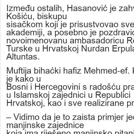
Između ostalih, Hasanović je zahv
Košiću, biskupu
sisačkom koji je prisustvovao sv
akademiji, a posebno je pozdravio
novoimenovanu ambasadoricu Re
Turske u Hrvatskoj Nurdan Erpul
Altuntas.
Muftija bihaćki hafiz Mehmed-ef.
je kako u
Bosni i Hercegovini s radošću pr
u Islamskoj zajednici u Republici
Hrvatskoj, kao i sve realizirane p
– Vidimo da je to zaista primjer j
manjinske zajednice
koja ima riješeno manjinsko pita