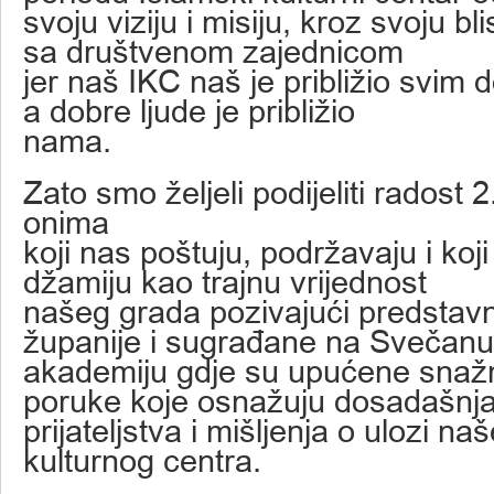
svoju viziju i misiju, kroz svoju bl
sa društvenom zajednicom
jer naš IKC naš je približio svim 
a dobre ljude je približio
nama.
Zato smo željeli podijeliti radost 
onima
koji nas poštuju, podržavaju i koji s
džamiju kao trajnu vrijednost
našeg grada pozivajući predstavn
županije i sugrađane na Svečanu
akademiju gdje su upućene snažne
poruke koje osnažuju dosadašnj
prijateljstva i mišljenja o ulozi n
kulturnog centra.