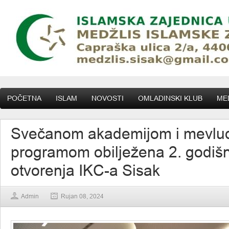
POČETNA
ISLAM
NOVOSTI
OMLADINSKI KLUB
MED
Svečanom akademijom i mevlu
programom obilježena 2. godišn
otvorenja IKC-a Sisak
Admin
Rujan 08, 2024