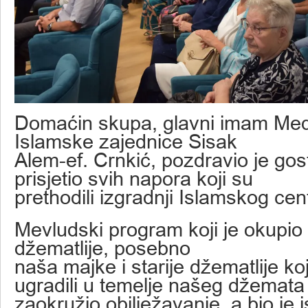
Domaćin skupa, glavni imam Med
Islamske zajednice Sisak
Alem-ef. Crnkić, pozdravio je gos
prisjetio svih napora koji su
prethodili izgradnji Islamskog cen
Mevludski program koji je okupio
džematlije, posebno
naša majke i starije džematlije ko
ugradili u temelje našeg džemata 
zaokružio obilježavanje, a bio je 