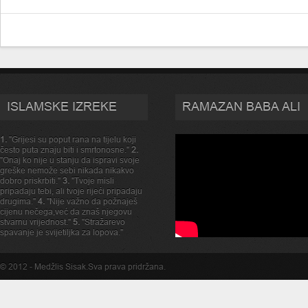
ISLAMSKE IZREKE
RAMAZAN BABA ALI
1.
"Grijesi su poput rana na tijelu koji
često puta znaju biti i smrtonosne."
2.
"Onaj ko nije u stanju da ispravi svoje
greške nemože sebi nikada nikakvo
dobro priskrbiti."
3.
"Tvoje misli
pripadaju tebi, ali tvoje rijeći pripadaju
drugima."
4.
"Nije važno da požnaješ
cijenu nečega,već da znaš njegovu
stvarnu vrijednost."
5.
"Stražarevo
spavanje je svijetiljka za lopova."
© 2012 -
Medžlis Sisak
.Sva prava pridržana.