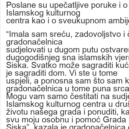
Poslane su upečatljive poruke i o 
Islamskog kulturnog
centra kao i o sveukupnom ambij
“Imala sam sreću, zadovoljstvo i 
gradonačelnica
sudjelovati u dugom putu ostvare
dugogodišnjeg sna islamskih vje
Siska. Svatko može sagraditi kuću
je sagraditi dom. Vi ste u tome
uspjeli, a ponosna sam što sam 
gradonačelnica u tome puna srca
Mogu vam samo čestitati na sudj
Islamskog kulturnog centra u dr
životu našega grada i ponuditi, k
svu moju osobnu i pomoć Grada
Siska”, kazala je gradonačelnica