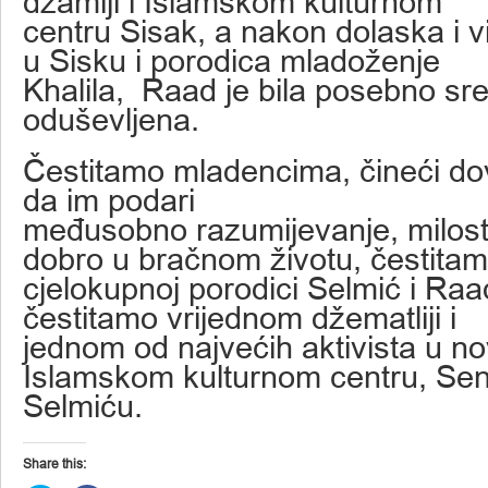
džamiji i Islamskom kulturnom
centru Sisak, a nakon dolaska i v
u Sisku i porodica mladoženje
Khalila, Raad je bila posebno sre
oduševljena.
Čestitamo mladencima, čineći d
da im podari
međusobno razumijevanje, milosti
dobro u bračnom životu, čestita
cjelokupnoj porodici Selmić i Ra
čestitamo vrijednom džematliji i
jednom od najvećih aktivista u n
Islamskom kulturnom centru, Se
Selmiću.
Share this: