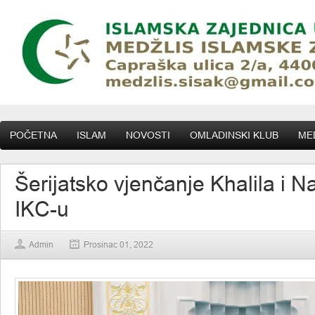
POČETNA
ISLAM
NOVOSTI
OMLADINSKI KLUB
MED
Šerijatsko vjenčanje Khalila i N
IKC-u
Admin
Prosinac 01, 2022