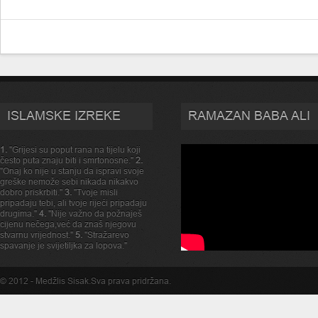
ISLAMSKE IZREKE
RAMAZAN BABA ALI
1.
"Grijesi su poput rana na tijelu koji
često puta znaju biti i smrtonosne."
2.
"Onaj ko nije u stanju da ispravi svoje
greške nemože sebi nikada nikakvo
dobro priskrbiti."
3.
"Tvoje misli
pripadaju tebi, ali tvoje rijeći pripadaju
drugima."
4.
"Nije važno da požnaješ
cijenu nečega,već da znaš njegovu
stvarnu vrijednost."
5.
"Stražarevo
spavanje je svijetiljka za lopova."
© 2012 -
Medžlis Sisak
.Sva prava pridržana.