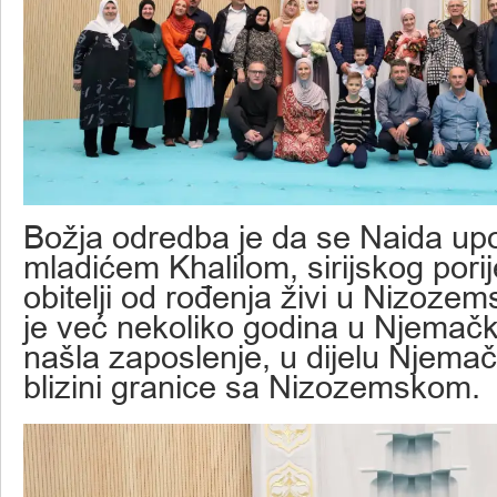
Božja odredba je da se Naida up
mladićem Khalilom, sirijskog porij
obitelji od rođenja živi u Nizozem
je već nekoliko godina u Njemačko
našla zaposlenje, u dijelu Njemač
blizini granice sa Nizozemskom.