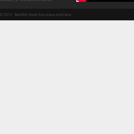
© 2012 -
Medžlis Sisak
.Sva prava pridržana.