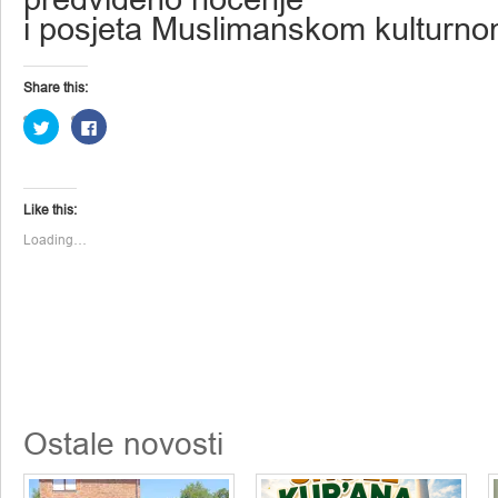
i posjeta Muslimanskom kulturno
Share this:
Click
Click
to
to
share
share
on
on
Twitter
Facebook
(Opens
(Opens
in
in
Like this:
new
new
window)
window)
Loading…
Ostale novosti