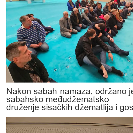
Nakon sabah-namaza, održano j
sabahsko međudžematsko
druženje sisačkih džematlija i gost