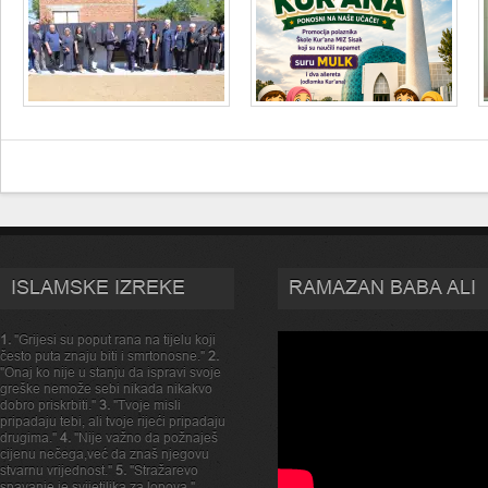
ISLAMSKE IZREKE
RAMAZAN BABA ALI
1.
"Grijesi su poput rana na tijelu koji
često puta znaju biti i smrtonosne."
2.
"Onaj ko nije u stanju da ispravi svoje
greške nemože sebi nikada nikakvo
dobro priskrbiti."
3.
"Tvoje misli
pripadaju tebi, ali tvoje rijeći pripadaju
drugima."
4.
"Nije važno da požnaješ
cijenu nečega,već da znaš njegovu
stvarnu vrijednost."
5.
"Stražarevo
spavanje je svijetiljka za lopova."