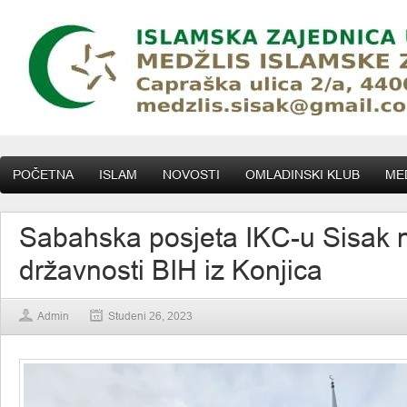
POČETNA
ISLAM
NOVOSTI
OMLADINSKI KLUB
MED
Sabahska posjeta IKC-u Sisak 
državnosti BIH iz Konjica
Admin
Studeni 26, 2023