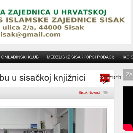
OMLADINSKI KLUB
MEDŽLIS IZ SISAK (OPĆI PODACI)
IKC 
ZA
u u sisačkoj knjižnici
Comments
on
Off
Razgovori
o
Sisak Novosti
hidžabu
u
sisačkoj
knjižnici