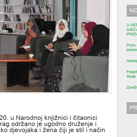
NO
U UŠ
SJEĆ
PRIZ
Poziv 
prezen
Nastu
Posjet
Sisak
Završ
PR
20. u Narodnoj knjižnici i čitaonici
rag održano je ugodno druženje i
 djevojaka i žena čiji je stil i način