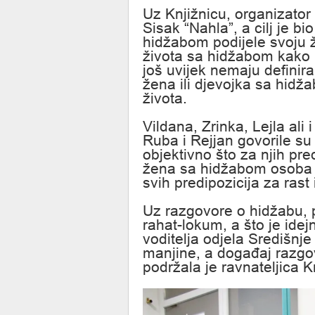
Uz Knjižnicu, organizator
Sisak “Nahla”, a cilj je b
hidžabom podijele svoju ži
života sa hidžabom kako bi
još uvijek nemaju definira
žena ili djevojka sa hidža
života.
Vildana, Zrinka, Lejla ali 
Ruba i Rejjan govorile su
objektivno što za njih pre
žena sa hidžabom osoba o
svih predipozicija za rast
Uz razgovore o hidžabu, 
rahat-lokum, a što je idej
voditelja odjela Središnj
manjine, a događaj razgo
podržala je ravnateljica 