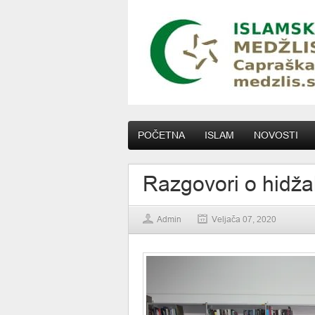
POČETNA
ISLAM
NOVOSTI
Razgovori o hidžab
Admin
Veljača 07, 2020