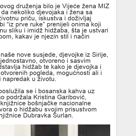
 ovog druženja bilo je Vijeće žena MIZ
io da nekoliko djevojaka i žena sa
votnu priču, iskustva i doživljaj
 “iz prve ruke” prenijeli onima koji
nu sliku i imidž hidžaba, šta je ustvari
bom, kakav je njezin stil i način
i naše nove susjede, djevojke iz Sirije,
 jednostavno, otvoreno i sasvim
dstavlja hidžab te kako je djevojka i
tvorenih pogleda, mogućnosti ali i
 i napredak u životu.
poslužila se i bosanska kahva uz
no podržala Kristina Garibović,
e knjižnice bošnjačke nacionalne
vora o hidžabu svojim prisustvom
Knjižnice Dubravka Šurlan.