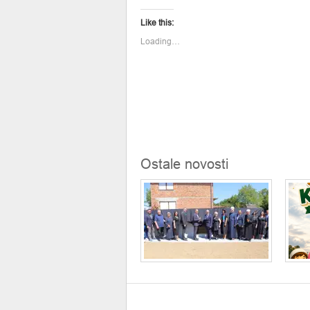
Twitter
Facebook
(Opens
(Opens
Like this:
in
in
new
new
window)
window)
Loading…
Ostale novosti