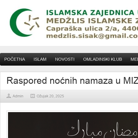
POČETNA
ISLAM
NOVOSTI
OMLADINSKI KLUB
MED
Raspored noćnih namaza u MIZ
Admin
Ožujak 20, 2025