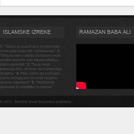
ISLAMSKE IZREKE
RAMAZAN BABA ALI
1.
"Grijesi su poput rana na tijelu koji
često puta znaju biti i smrtonosne."
2.
"Onaj ko nije u stanju da ispravi svoje
greške nemože sebi nikada nikakvo
dobro priskrbiti."
3.
"Tvoje misli
pripadaju tebi, ali tvoje rijeći pripadaju
drugima."
4.
"Nije važno da požnaješ
cijenu nečega,već da znaš njegovu
stvarnu vrijednost."
5.
"Stražarevo
spavanje je svijetiljka za lopova."
© 2012 -
Medžlis Sisak
.Sva prava pridržana.