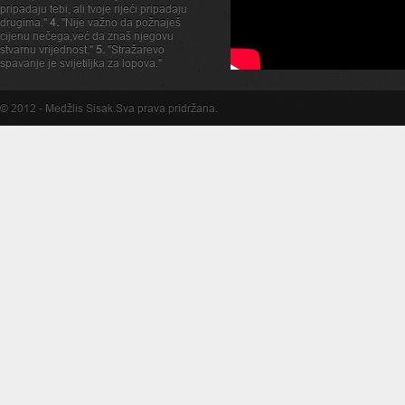
pripadaju tebi, ali tvoje rijeći pripadaju
drugima."
4.
"Nije važno da požnaješ
cijenu nečega,već da znaš njegovu
stvarnu vrijednost."
5.
"Stražarevo
spavanje je svijetiljka za lopova."
© 2012 -
Medžlis Sisak
.Sva prava pridržana.