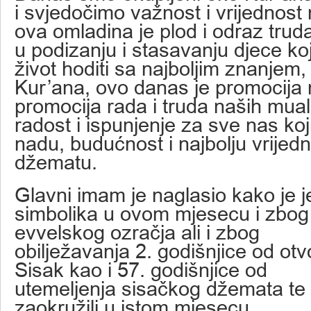
i svjedočimo važnost i vrijednost
ova omladina je plod i odraz trud
u podizanju i stasavanju djece ko
život hoditi sa najboljim znanjem,
Kur’ana, ovo danas je promocija
promocija rada i truda naših mual
radost i ispunjenje za sve nas koji
nadu, budućnost i najbolju vrije
džematu.
Glavni imam je naglasio kako je j
simbolika u ovom mjesecu i zbog 
evvelskog ozračja ali i zbog
obilježavanja 2. godišnjice od ot
Sisak kao i 57. godišnjice od
utemeljenja sisačkog džemata te
zaokružili u istom mjesecu