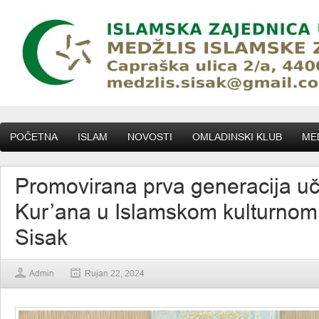
POČETNA
ISLAM
NOVOSTI
OMLADINSKI KLUB
MED
Promovirana prva generacija u
Kur’ana u Islamskom kulturnom
Sisak
Admin
Rujan 22, 2024