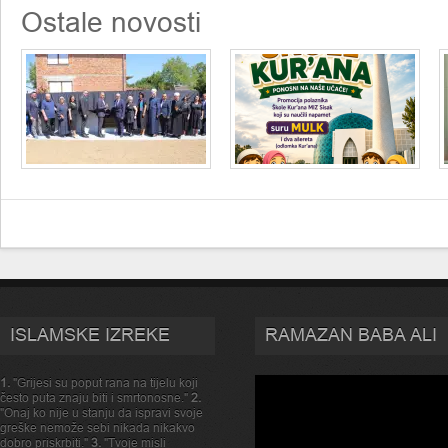
Ostale novosti
ISLAMSKE IZREKE
RAMAZAN BABA ALI
1.
"Grijesi su poput rana na tijelu koji
često puta znaju biti i smrtonosne."
2.
"Onaj ko nije u stanju da ispravi svoje
greške nemože sebi nikada nikakvo
dobro priskrbiti."
3.
"Tvoje misli