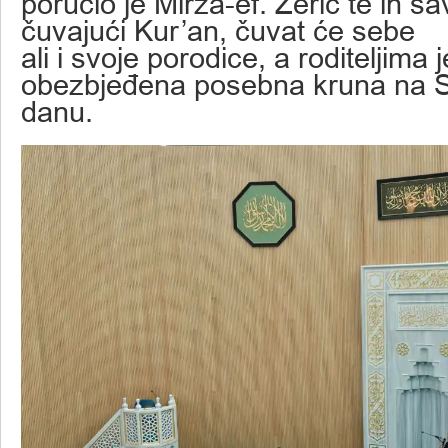
poručio je Mirza-ef. Žerić te ih s
čuvajući Kur’an, čuvat će sebe
ali i svoje porodice, a roditeljima j
obezbjeđena posebna kruna na 
danu.