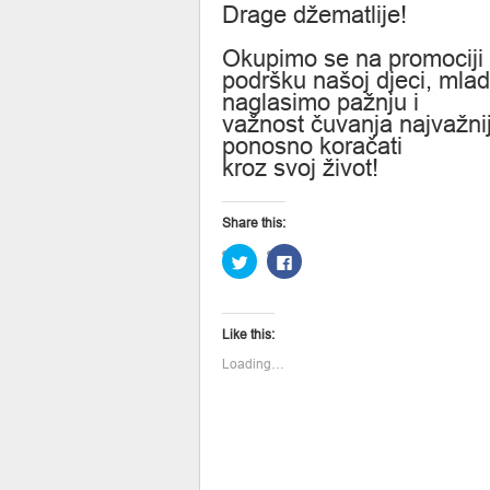
Drage džematlije!
Okupimo se na promociji 
podršku našoj djeci, mlad
naglasimo pažnju i
važnost čuvanja najvažnij
ponosno koračati
kroz svoj život!
Share this:
Click
Click
to
to
share
share
on
on
Twitter
Facebook
(Opens
(Opens
Like this:
in
in
new
new
window)
window)
Loading…