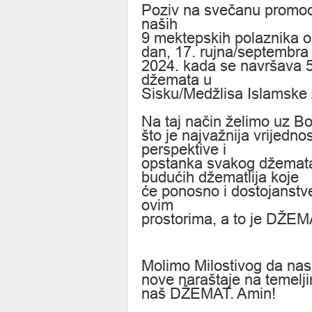
Poziv na svečanu promo
naših
9 mektepskih polaznika o
dan, 17. rujna/septembra
2024. kada se navršava 5
džemata u
Sisku/Medžlisa Islamske 
Na taj način želimo uz Bo
što je najvažnija vrijedno
perspektive i
opstanka svakog džemata 
budućih džematlija koje
će ponosno i dostojanstve
ovim
prostorima, a to je DŽEM
Molimo Milostivog da nas
nove naraštaje na temelji
naš DŽEMAT. Amin!