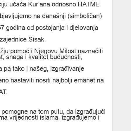
ciju učača Kur’ana odnosno HATME
bjavljujemo na današnji (simboličan)
7 godina od postojanja i djelovanja
zajednice Sisak.
žju pomoć i Njegovu Milost naznačiti
st, snaga i kvalitet budućnosti,
pa tako i našeg, izgrađivanje
no nastaviti nositi najbolji emanet na
AT.
 pomogne na tom putu, da izgrađujući
ma vrijednosti islama, izgrađujemo i