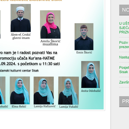
NO
U UŠ
SJEĆ
PRIZ
Poziv 
prezen
Nastu
Posjet
Sisak
Završ
PR