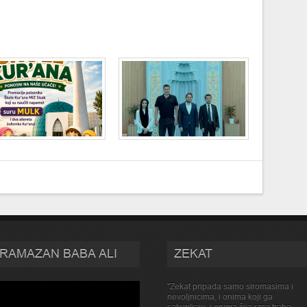
RAMAZAN BABA ALI
ZEKAT
''Zekat pripada samo siromasima i
nevoljnicima, i onima koji ga
sakupljaju, i onima čija srca treba