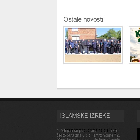
Ostale novosti
ISLAMSKE IZREKE
1.
"Grijesi su poput rana na tijelu koji
često puta znaju biti i smrtonosne."
2.
"Onaj ko nije u stanju da ispravi svoje