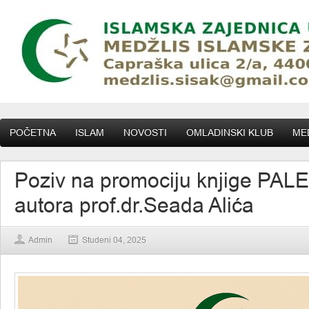
POČETNA
ISLAM
NOVOSTI
OMLADINSKI KLUB
MED
Poziv na promociju knjige PALE
autora prof.dr.Seada Alića
Admin
Studeni 04, 2025