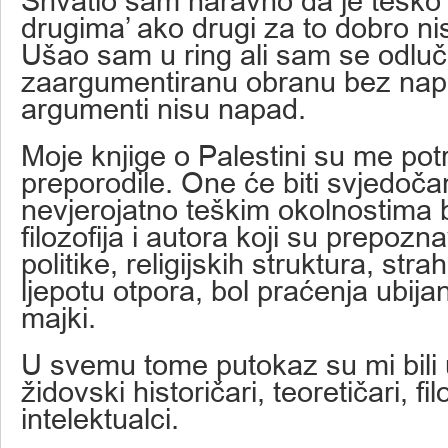
Shvatio sam naravno da je teško ‘
drugima’ ako drugi za to dobro ni
Ušao sam u ring ali sam se odluč
zaargumentiranu obranu bez napa
argumenti nisu napad.
Moje knjige o Palestini su me potro
preporodile. One će biti svjedoča
nevjerojatno teškim okolnostima bil
filozofija i autora koji su prepozna
politike, religijskih struktura, strah
ljepotu otpora, bol praćenja ubijan
majki.
U svemu tome putokaz su mi bili
židovski historičari, teoretičari, fil
intelektualci.