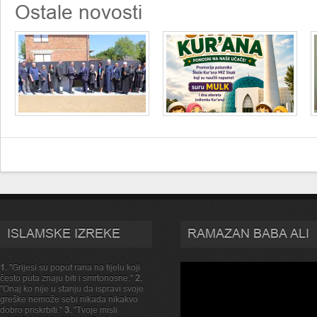
Ostale novosti
ISLAMSKE IZREKE
RAMAZAN BABA ALI
1.
"Grijesi su poput rana na tijelu koji
često puta znaju biti i smrtonosne."
2.
"Onaj ko nije u stanju da ispravi svoje
greške nemože sebi nikada nikakvo
dobro priskrbiti."
3.
"Tvoje misli