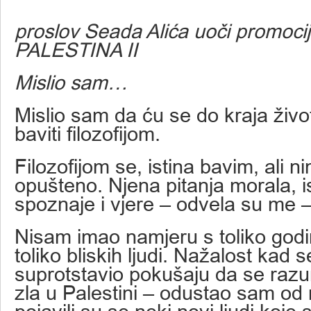
proslov Seada Alića uoči promocij
PALESTINA II
Mislio sam…
Mislio sam da ću se do kraja živ
baviti filozofijom.
Filozofijom se, istina bavim, ali n
opušteno. Njena pitanja morala, is
spoznaje i vjere – odvela su me –
Nisam imao namjeru s toliko godi
toliko bliskih ljudi. Nažalost kad s
suprotstavio pokušaju da se razum
zla u Palestini – odustao sam od 