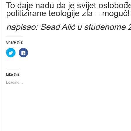
To daje nadu da je svijet oslobođ
politizirane teologije zla – moguć!
napisao: Sead Alić u studenome 
Share this:
Click
Click
to
to
share
share
on
on
Twitter
Facebook
(Opens
(Opens
in
in
Like this:
new
new
window)
window)
Loading…