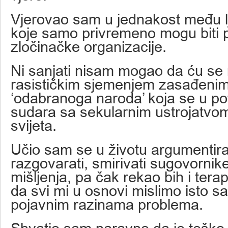
Vjerovao sam u jednakost među l
koje samo privremeno mogu biti p
zločinačke organizacije.
Ni sanjati nisam mogao da ću se m
rasističkim sjemenjem zasađenim 
‘odabranoga naroda’ koja se u po
sudara sa sekularnim ustrojatv
svijeta.
Učio sam se u životu argumentir
razgovarati, smirivati sugovorni
mišljenja, pa čak rekao bih i terape
da svi mi u osnovi mislimo isto 
pojavnim razinama problema.