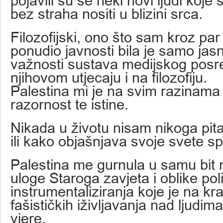
pojavili su se neki novi ljudi koj
bez straha nositi u blizini srca.
Filozofijski, ono što sam kroz par
ponudio javnosti bila je samo jas
važnosti sustava medijskog posr
njihovom utjecaju i na filozofiju.
Palestina mi je na svim razinama
razornost te istine.
Nikada u životu nisam nikoga pita
ili kako objašnjava svoje svete sp
Palestina me gurnula u samu bit 
uloge Staroga zavjeta i oblike pol
instrumentaliziranja koje je na kr
fašističkih iživljavanja nad ljudi
vjere.