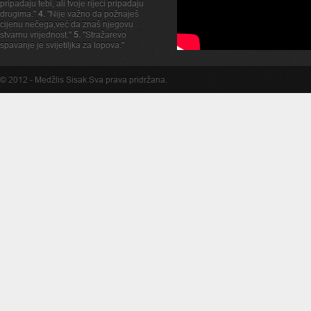
pripadaju tebi, ali tvoje rijeći pripadaju
drugima."
4.
"Nije važno da požnaješ
cijenu nečega,već da znaš njegovu
stvarnu vrijednost."
5.
"Stražarevo
spavanje je svijetiljka za lopova."
© 2012 -
Medžlis Sisak
.Sva prava pridržana.