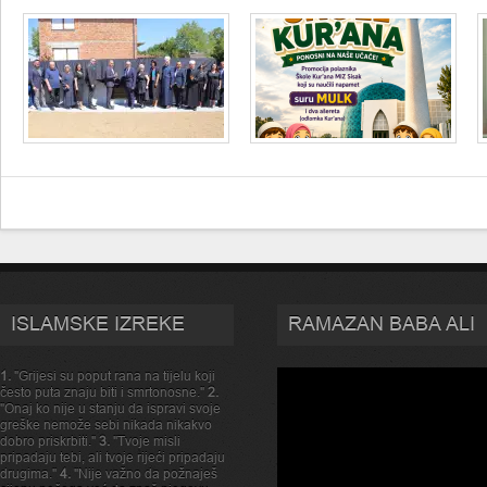
ISLAMSKE IZREKE
RAMAZAN BABA ALI
1.
"Grijesi su poput rana na tijelu koji
često puta znaju biti i smrtonosne."
2.
"Onaj ko nije u stanju da ispravi svoje
greške nemože sebi nikada nikakvo
dobro priskrbiti."
3.
"Tvoje misli
pripadaju tebi, ali tvoje rijeći pripadaju
drugima."
4.
"Nije važno da požnaješ