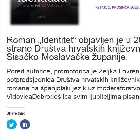
Roman „Identitet“ objavljen je u 2
strane Društva hrvatskih književ
Sisačko-Moslavačke županije.
Pored autorice, promotorica je Željka Lovren
potpredsjednica Društva hrvatskih književnika
romana na španjolski jezik uz moderatorstvo
VidovićaDobrodošlica svim ljubiteljima pisane
Share this:
Click
Click
to
to
share
share
on
on
Twitter
Facebook