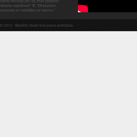
cijenu nečega,već da znaš njegovu
stvarnu vrijednost."
5.
"Stražarevo
spavanje je svijetiljka za lopova."
© 2012 -
Medžlis Sisak
.Sva prava pridržana.