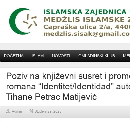
POČETNA
ISLAM
NOVOSTI
OMLADINSKI KLUB
MED
Poziv na književni susret i prom
romana “Identitet/Identidad” aut
Tihane Petrac Matijević
Admin
Studeni 29, 2023