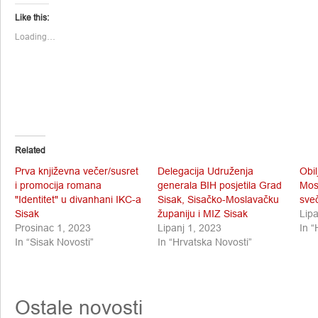
(Opens
(Opens
in
in
Like this:
new
new
window)
window)
Loading…
Related
Prva književna večer/susret
Delegacija Udruženja
Obi
i promocija romana
generala BIH posjetila Grad
Mos
"Identitet" u divanhani IKC-a
Sisak, Sisačko-Moslavačku
sve
Sisak
županiju i MIZ Sisak
Lip
Prosinac 1, 2023
Lipanj 1, 2023
In “
In “Sisak Novosti”
In “Hrvatska Novosti”
Ostale novosti