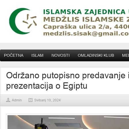
POČETNA
ISLAM
NOVOSTI
OMLADINSKI KLUB
MED
Održano putopisno predavanje 
prezentacija o Egiptu
Admin
Svibanj 10, 2024