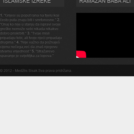
ISLAMSKE IZREKE
RAMAZAN BABA ALI
1.
"Grijesi su poput rana na tijelu koji
često puta znaju biti i smrtonosne."
2.
"Onaj ko nije u stanju da ispravi svoje
greške nemože sebi nikada nikakvo
dobro priskrbiti."
3.
"Tvoje misli
pripadaju tebi, ali tvoje rijeći pripadaju
drugima."
4.
"Nije važno da požnaješ
cijenu nečega,već da znaš njegovu
stvarnu vrijednost."
5.
"Stražarevo
spavanje je svijetiljka za lopova."
© 2012 -
Medžlis Sisak
.Sva prava pridržana.