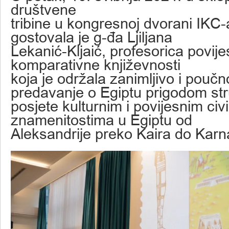
društvene
tribine u kongresnoj dvorani IKC-
gostovala je g-đa Ljiljana
Lekanić-Kljaić, profesorica povijes
komparativne književnosti
koja je održala zanimljivo i pouč
predavanje o Egiptu prigodom st
posjete kulturnim i povijesnim civi
znamenitostima u Egiptu od
Aleksandrije preko Kaira do Karn