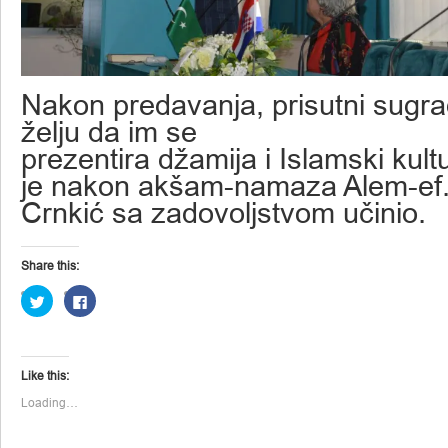
Nakon predavanja, prisutni sugra
želju da im se
prezentira džamija i Islamski kult
je nakon akšam-namaza Alem-ef
Crnkić sa zadovoljstvom učinio.
Share this:
Click
Click
to
to
share
share
on
on
Twitter
Facebook
(Opens
(Opens
in
in
Like this:
new
new
window)
window)
Loading…