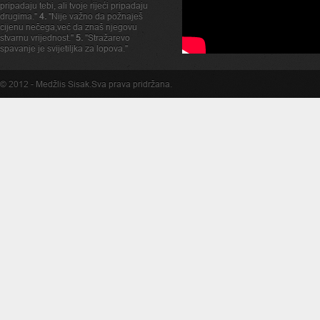
pripadaju tebi, ali tvoje rijeći pripadaju
drugima."
4.
"Nije važno da požnaješ
cijenu nečega,već da znaš njegovu
stvarnu vrijednost."
5.
"Stražarevo
spavanje je svijetiljka za lopova."
© 2012 -
Medžlis Sisak
.Sva prava pridržana.