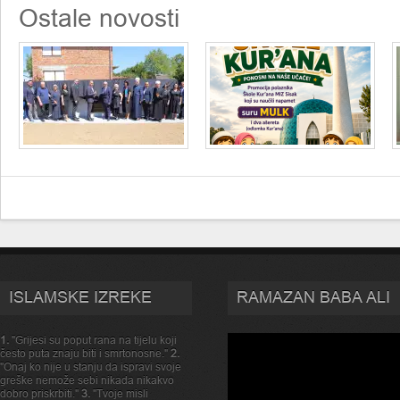
Ostale novosti
ISLAMSKE IZREKE
RAMAZAN BABA ALI
1.
"Grijesi su poput rana na tijelu koji
često puta znaju biti i smrtonosne."
2.
"Onaj ko nije u stanju da ispravi svoje
greške nemože sebi nikada nikakvo
dobro priskrbiti."
3.
"Tvoje misli