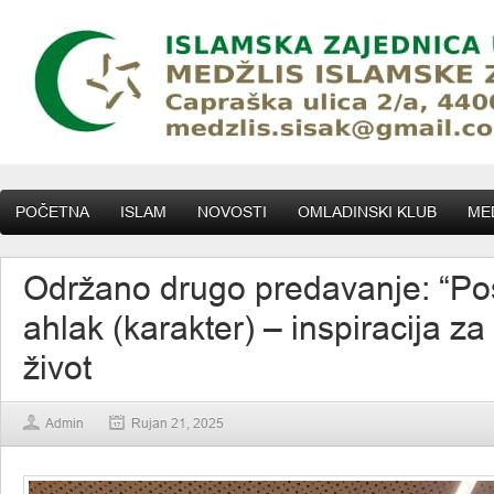
POČETNA
ISLAM
NOVOSTI
OMLADINSKI KLUB
MED
Održano drugo predavanje: “Po
ahlak (karakter) – inspiracija za
život
Admin
Rujan 21, 2025