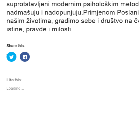
suprotstavljeni modernim psihološkim metod
nadmašuju i nadopunjuju.Primjenom Poslan
našim životima, gradimo sebe i društvo na č
istine, pravde i milosti.
Share this:
Click
Click
to
to
share
share
on
on
Twitter
Facebook
(Opens
(Opens
in
in
Like this:
new
new
window)
window)
Loading…