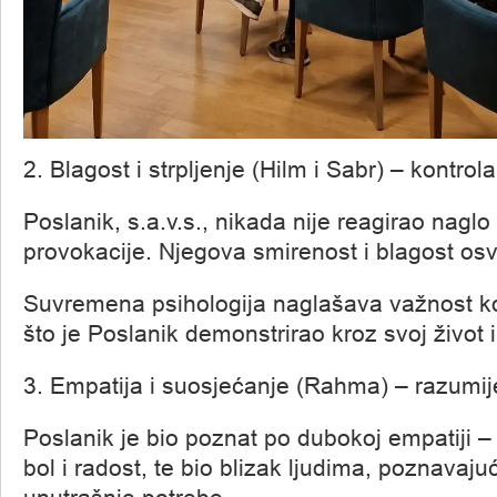
2. Blagost i strpljenje (Hilm i Sabr) – kontrol
Poslanik, s.a.v.s., nikada nije reagirao naglo n
provokacije. Njegova smirenost i blagost osva
Suvremena psihologija naglašava važnost ko
što je Poslanik demonstrirao kroz svoj život i
3. Empatija i suosjećanje (Rahma) – razumij
Poslanik je bio poznat po dubokoj empatiji –
bol i radost, te bio blizak ljudima, poznavaju