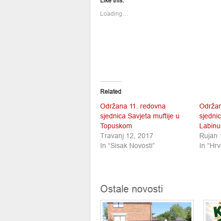
Like this:
in
in
new
new
window)
window)
Loading…
Related
Održana 11. redovna
Održan
sjednica Savjeta muftije u
sjednic
Topuskom
Labinu
Travanj 12, 2017
Rujan 
In “Sisak Novosti”
In “Hrv
Ostale novosti