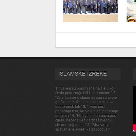
ISLAMSKE IZREKE
1.
"Grijesi su poput rana na tijelu koji
često puta znaju biti i smrtonosne."
2.
"Onaj ko nije u stanju da ispravi svoje
greške nemože sebi nikada nikakvo
dobro priskrbiti."
3.
"Tvoje misli
pripadaju tebi, ali tvoje rijeći pripadaju
drugima."
4.
"Nije važno da požnaješ
cijenu nečega,već da znaš njegovu
stvarnu vrijednost."
5.
"Stražarevo
spavanje je svijetiljka za lopova."