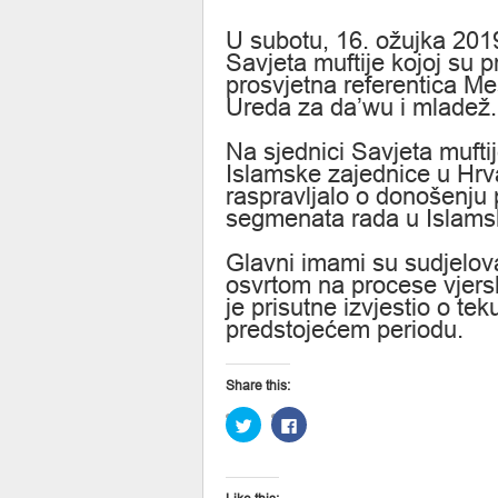
U subotu, 16. ožujka 201
Savjeta muftije kojoj su p
prosvjetna referentica Meš
Ureda za da’wu i mladež.
Na sjednici Savjeta mufti
Islamske zajednice u Hrva
raspravljalo o donošenju 
segmenata rada u Islamsk
Glavni imami su sudjelova
osvrtom na procese vjersk
je prisutne izvjestio o t
predstojećem periodu.
Share this:
Click
Click
to
to
share
share
on
on
Twitter
Facebook
(Opens
(Opens