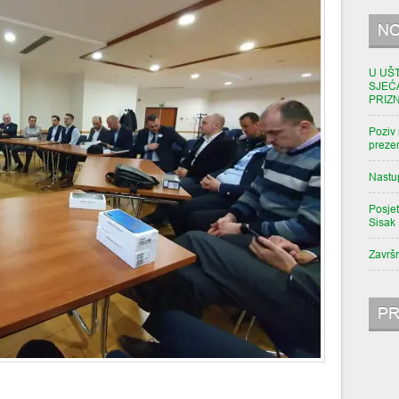
NO
U UŠ
SJEĆ
PRIZ
Poziv 
prezen
Nastu
Posjet
Sisak
Završ
PR