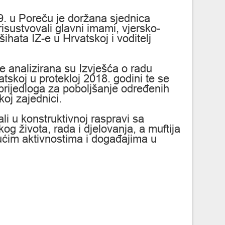
9. u Poreču je doržana sjednica
risustvovali glavni imami, vjersko-
ihata IZ-e u Hrvatskoj i voditelj
je analizirana su Izvješća o radu
tskoj u protekloj 2018. godini te se
prijedloga za poboljšanje određenih
oj zajednici.
li u konstruktivnoj raspravi sa
og života, rada i djelovanja, a muftija
ekućim aktivnostima i događajima u