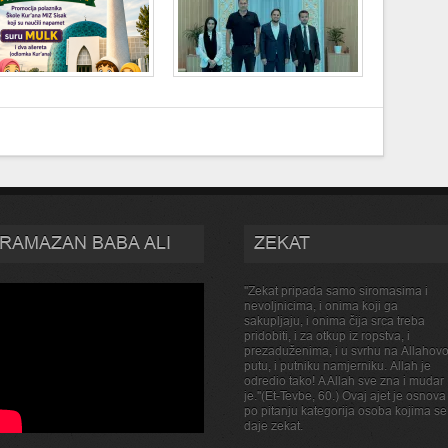
RAMAZAN BABA ALI
ZEKAT
''Zekat pripada samo siromasima i
nevoljnicima, i onima koji ga
sakupljaju, i onima čija srca treba
pridobiti, i za otkup iz ropstva, i
prezaduženima, i u svrhu na Allahov
putu, i putniku namjerniku. Allah je
odredio tako! A Allah sve zna i mudar
je.''(Et-Tevbe, 60.) Ovaj ajet je osnova
po pitanju kategorija osoba kojima se
daje zekat.