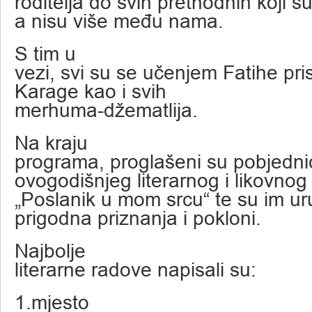
roditelja do svih prethodnih koji su
a nisu više među nama.
S tim u
vezi, svi su se učenjem Fatihe pris
Karage kao i svih
merhuma-džematlija.
Na kraju
programa, proglašeni su pobjedni
ovogodišnjeg literarnog i likovnog
„Poslanik u mom srcu“ te su im u
prigodna priznanja i pokloni.
Najbolje
literarne radove napisali su:
1.mjesto