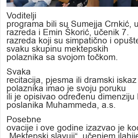
Voditelji
programa bili su Sumejja Crnkić, 
razreda i Emin Škorić, učenik 7.
razreda koji su simpatično i opušte
svaku skupinu mektepskih
polaznika sa svojom točkom.
Svaka
recitacija, pjesma ili dramski iska
polaznika imao je svoju poruku
ili je opisivao određenu dimenziju l
poslanika Muhammeda, a.s.
Posebne
ovacije i ove godine izazvao je ko
„Mektepski slavuji“ učenjem ilahij