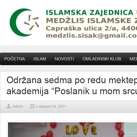
POČETNA
ISLAM
NOVOSTI
OMLADINSKI KLUB
MED
Održana sedma po redu mekte
akademija “Poslanik u mom src
Admin
Listopad 24, 2021