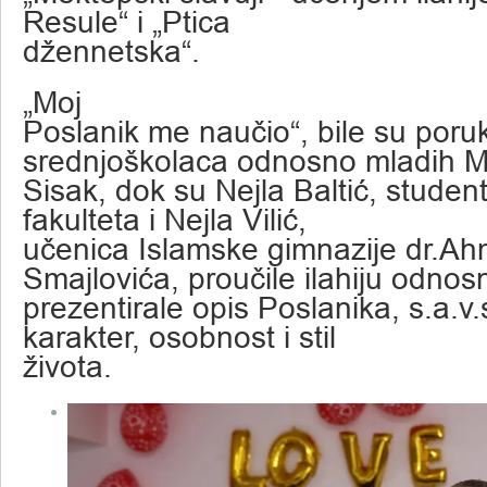
Resule“ i „Ptica
džennetska“.
„Moj
Poslanik me naučio“, bile su poru
srednjoškolaca odnosno mladih M
Sisak, dok su Nejla Baltić, student
fakulteta i Nejla Vilić,
učenica Islamske gimnazije dr.A
Smajlovića, proučile ilahiju odnos
prezentirale opis Poslanika, s.a.v.
karakter, osobnost i stil
života.