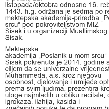
listopada/oktobra odnosno 16. reb
1443. h.g. održana je sedma po r
mektepska akademija-priredba „P
srcu“ pod pokroviteljstvom MIZ
Sisak i u organizaciji Muallimskog
Sisak.
Mektepska
akademija „Poslanik u mom srcu“ 
Sisak pokrenuta je 2014. godine 
ciljem da se univerzalne vrijednos
Muhammeda, a.s. kroz njegovu
osobnost, djelovanje i umijeće o
prema svim ljudima, prezentira kr
uloge najmlađih u obliku recitala,
igrokaza, ilahija, kasida i
značajnih poruka te da program 