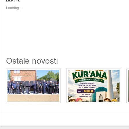
Like this:
new
new
window)
window)
Loading…
Ostale novosti