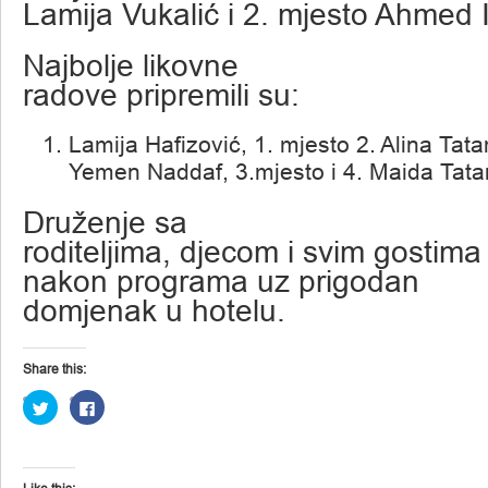
Lamija Vukalić i 2. mjesto Ahmed 
Najbolje likovne
radove pripremili su:
Lamija Hafizović, 1. mjesto 2. Alina Tatar
Yemen Naddaf, 3.mjesto i 4. Maida Tatar
Druženje sa
roditeljima, djecom i svim gostima
nakon programa uz prigodan
domjenak u hotelu.
Share this:
Click
Click
to
to
share
share
on
on
Twitter
Facebook
(Opens
(Opens
in
in