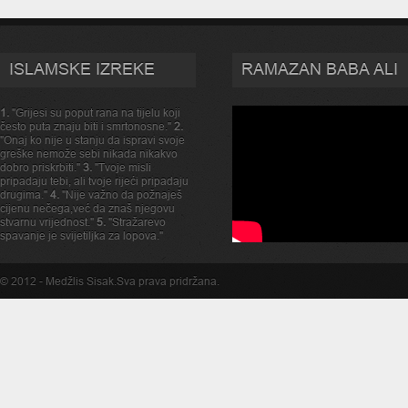
ISLAMSKE IZREKE
RAMAZAN BABA ALI
1.
"Grijesi su poput rana na tijelu koji
često puta znaju biti i smrtonosne."
2.
"Onaj ko nije u stanju da ispravi svoje
greške nemože sebi nikada nikakvo
dobro priskrbiti."
3.
"Tvoje misli
pripadaju tebi, ali tvoje rijeći pripadaju
drugima."
4.
"Nije važno da požnaješ
cijenu nečega,već da znaš njegovu
stvarnu vrijednost."
5.
"Stražarevo
spavanje je svijetiljka za lopova."
© 2012 -
Medžlis Sisak
.Sva prava pridržana.