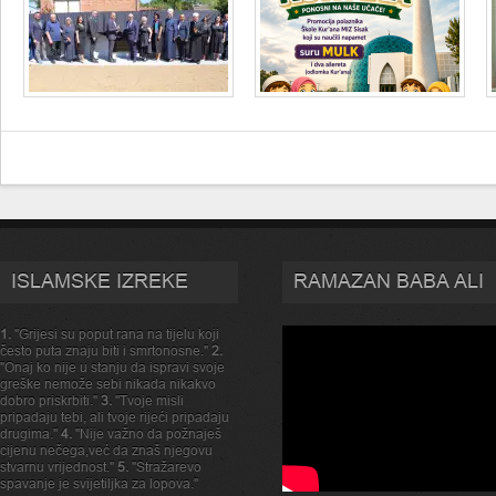
ISLAMSKE IZREKE
RAMAZAN BABA ALI
1.
"Grijesi su poput rana na tijelu koji
često puta znaju biti i smrtonosne."
2.
"Onaj ko nije u stanju da ispravi svoje
greške nemože sebi nikada nikakvo
dobro priskrbiti."
3.
"Tvoje misli
pripadaju tebi, ali tvoje rijeći pripadaju
drugima."
4.
"Nije važno da požnaješ
cijenu nečega,već da znaš njegovu
stvarnu vrijednost."
5.
"Stražarevo
spavanje je svijetiljka za lopova."