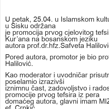
U petak, 25.04. u Islamskom kul
u Sisku održana
je promocija prvog cjelovitog tef
Kur’ana na bosanskom jeziku
autora prof.dr.hfz.Safveta Halilov
Pored autora, promotor je bio pro
Halilović.
Kao moderator i uvodničar prisut
poselamio izrazivši
iznimnu čast, zadovoljstvo i rad
promocije prvog tefsira iz pera
domaćeg autora, glavni imam MI
ef. Crnkić.