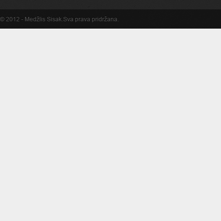
© 2012 -
Medžlis Sisak
.Sva prava pridržana.