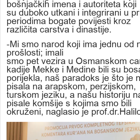
bošnjačkih imena i autoriteta koji
su duboko utkani i integrirani u p
periodima bogate povijesti kroz
različita carstva i dinastije.
-Mi smo narod koji ima jednu od n
prošlosti; imali
smo pet vezira u Osmanskom cars
kadije Mekke i Medine bili su bo
porijekla, naš paradoks je što je
pisala na arapskom, perzijskom,
turskom jeziku, a našu historiju 
pisale komšije s kojima smo bili
okruženi, naglasio je prof.dr.Halil