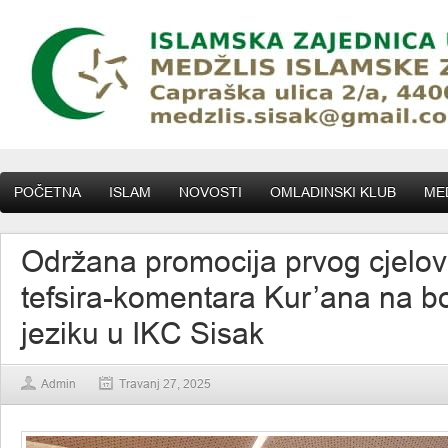
POČETNA
ISLAM
NOVOSTI
OMLADINSKI KLUB
MED
Održana promocija prvog cjelov
tefsira-komentara Kur’ana na 
jeziku u IKC Sisak
Admin
Travanj 27, 2025