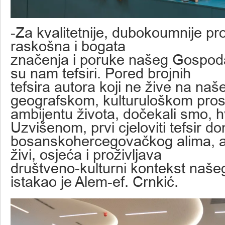
-Za kvalitetnije, dubokoumnije pr
raskošna i bogata
značenja i poruke našeg Gospoda
su nam tefsiri. Pored brojnih
tefsira autora koji ne žive na na
geografskom, kulturuloškom prost
ambijentu života, dočekali smo, h
Uzvišenom, prvi cjeloviti tefsir 
bosanskohercegovačkog alima, aut
živi, osjeća i proživljava
društveno-kulturni kontekst naše
istakao je Alem-ef. Crnkić.