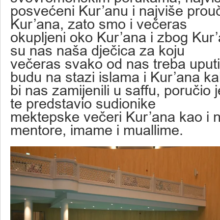
posvećeni Kur’anu i najviše pro
Kur’ana, zato smo i večeras
okupljeni oko Kur’ana i zbog Kur’
su nas naša dječica za koju
večeras svako od nas treba uputi
budu na stazi islama i Kur’ana k
bi nas zamijenili u saffu, poručio
te predstavio sudionike
mektepske večeri Kur’ana kao i n
mentore, imame i muallime.