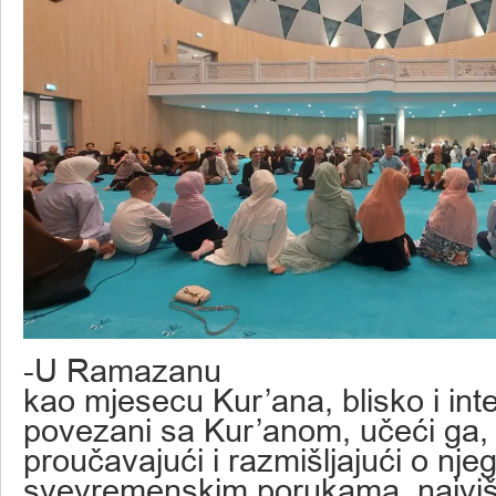
-U Ramazanu
kao mjesecu Kur’ana, blisko i in
povezani sa Kur’anom, učeći ga,
proučavajući i razmišljajući o nje
svevremenskim porukama, najvi