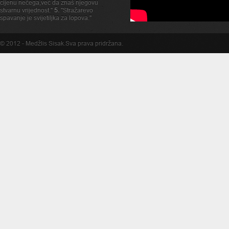
cijenu nečega,već da znaš njegovu
stvarnu vrijednost."
5.
"Stražarevo
spavanje je svijetiljka za lopova."
© 2012 -
Medžlis Sisak
.Sva prava pridržana.