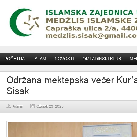
POČETNA
ISLAM
NOVOSTI
OMLADINSKI KLUB
MED
Održana mektepska večer Kur’
Sisak
Admin
Ožujak 23, 2025