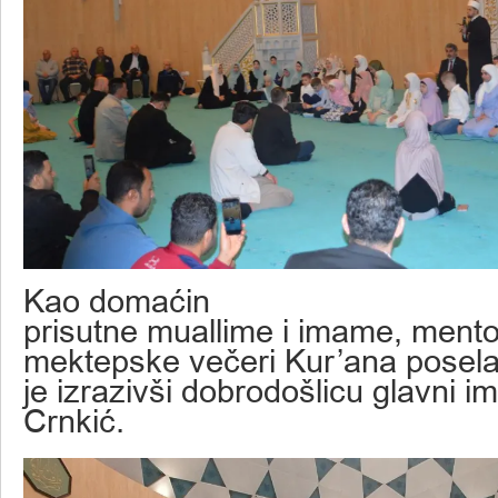
Kao domaćin
prisutne muallime i imame, mento
mektepske večeri Kur’ana posel
je izrazivši dobrodošlicu glavni 
Crnkić.