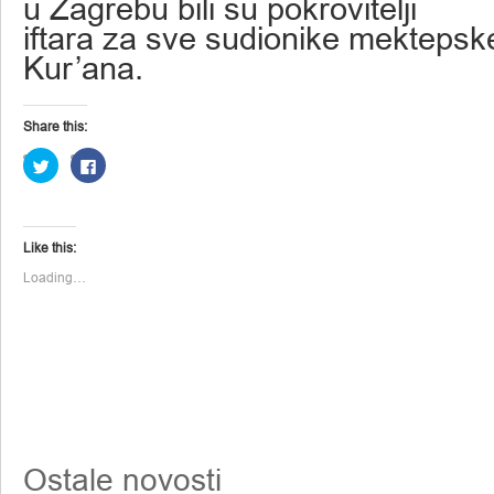
u Zagrebu bili su pokrovitelji
iftara za sve sudionike mektepsk
Kur’ana.
Share this:
Click
Click
to
to
share
share
on
on
Twitter
Facebook
(Opens
(Opens
in
in
Like this:
new
new
window)
window)
Loading…
Ostale novosti