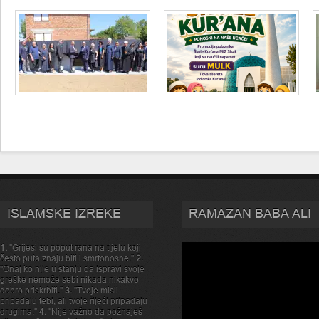
ISLAMSKE IZREKE
RAMAZAN BABA ALI
1.
"Grijesi su poput rana na tijelu koji
često puta znaju biti i smrtonosne."
2.
"Onaj ko nije u stanju da ispravi svoje
greške nemože sebi nikada nikakvo
dobro priskrbiti."
3.
"Tvoje misli
pripadaju tebi, ali tvoje rijeći pripadaju
drugima."
4.
"Nije važno da požnaješ