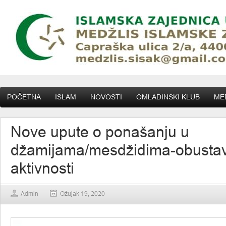
POČETNA
ISLAM
NOVOSTI
OMLADINSKI KLUB
MED
Nove upute o ponašanju u
džamijama/mesdžidima-obusta
aktivnosti
Admin
Ožujak 19, 2020