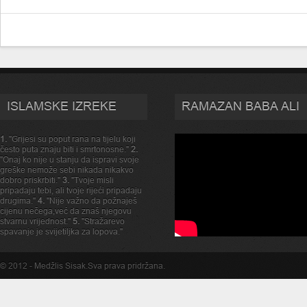
ISLAMSKE IZREKE
RAMAZAN BABA ALI
1.
"Grijesi su poput rana na tijelu koji
često puta znaju biti i smrtonosne."
2.
"Onaj ko nije u stanju da ispravi svoje
greške nemože sebi nikada nikakvo
dobro priskrbiti."
3.
"Tvoje misli
pripadaju tebi, ali tvoje rijeći pripadaju
drugima."
4.
"Nije važno da požnaješ
cijenu nečega,već da znaš njegovu
stvarnu vrijednost."
5.
"Stražarevo
spavanje je svijetiljka za lopova."
© 2012 -
Medžlis Sisak
.Sva prava pridržana.