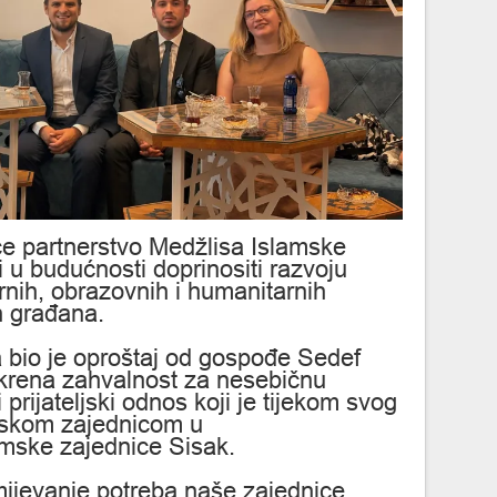
će partnerstvo Medžlisa Islamske
i u budućnosti doprinositi razvoju
urnih, obrazovnih i humanitarnih
ih građana.
 bio je oproštaj od gospođe Sedef
skrena zahvalnost za nesebičnu
 prijateljski odnos koji je tijekom svog
mskom zajednicom u
mske zajednice Sisak.
mijevanje potreba naše zajednice