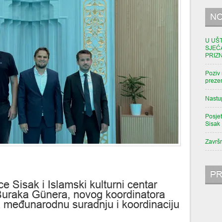
NO
U UŠ
SJEĆ
PRIZ
Poziv 
prezen
Nastu
Posjet
Sisak
Završ
PR
e Sisak i Islamski kulturni centar
 Buraka Günera, novog koordinatora
 međunarodnu suradnju i koordinaciju