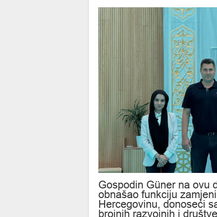
Gospodin Güner na ovu du
obnašao funkciju zamjeni
Hercegovinu, donoseći sa 
brojnih razvojnih i društv