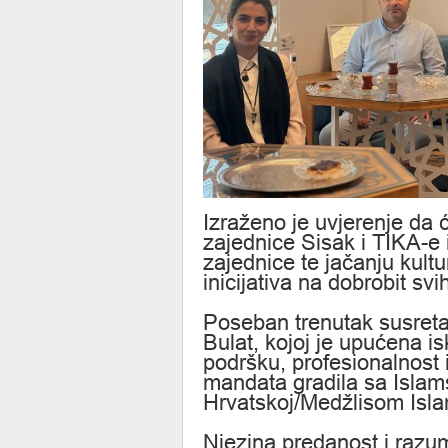
Izraženo je uvjerenje da 
zajednice Sisak i TIKA-e 
zajednice te jačanju kult
inicijativa na dobrobit sv
Poseban trenutak susreta
Bulat, kojoj je upućena i
podršku, profesionalnost i
mandata gradila sa Isla
Hrvatskoj/Medžlisom Isla
Njezina predanost i razu