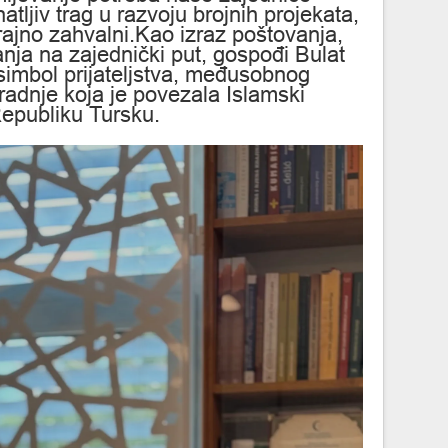
natljiv trag u razvoju brojnih projekata,
rajno zahvalni.Kao izraz poštovanja,
anja na zajednički put, gospođi Bulat
simbol prijateljstva, međusobnog
radnje koja je povezala Islamski
Republiku Tursku.