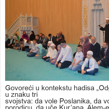
Govoreći u kontekstu hadisa „Odg
u znaku tri
svojstva: da vole Poslanika, da v
porodicu, da uče Kur’ana, Alem-e