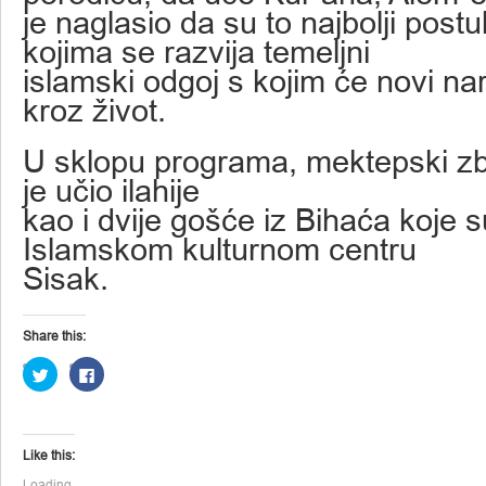
je naglasio da su to najbolji postul
kojima se razvija temeljni
islamski odgoj s kojim će novi nara
kroz život.
U sklopu programa, mektepski z
je učio ilahije
kao i dvije gošće iz Bihaća koje su
Islamskom kulturnom centru
Sisak.
Share this:
Click
Click
to
to
share
share
on
on
Twitter
Facebook
(Opens
(Opens
in
in
Like this:
new
new
window)
window)
Loading…