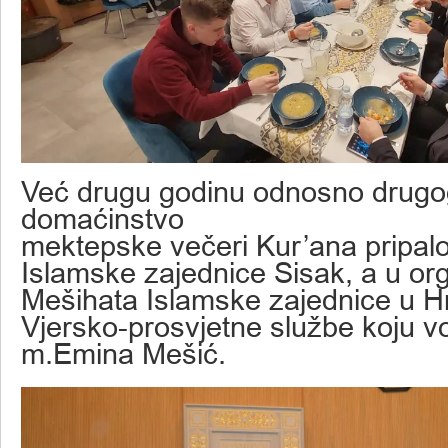
Već drugu godinu odnosno drug
domaćinstvo
mektepske večeri Kur’ana pripalo
Islamske zajednice Sisak, a u org
Mešihata Islamske zajednice u Hr
Vjersko-prosvjetne službe koju v
m.Emina Mešić.