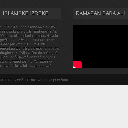
ISLAMSKE IZREKE
RAMAZAN BABA ALI
1.
"Grijesi su poput rana na tijelu koji
često puta znaju biti i smrtonosne."
2.
"Onaj ko nije u stanju da ispravi svoje
greške nemože sebi nikada nikakvo
dobro priskrbiti."
3.
"Tvoje misli
pripadaju tebi, ali tvoje rijeći pripadaju
drugima."
4.
"Nije važno da požnaješ
cijenu nečega,već da znaš njegovu
stvarnu vrijednost."
5.
"Stražarevo
spavanje je svijetiljka za lopova."
© 2012 -
Medžlis Sisak
.Sva prava pridržana.