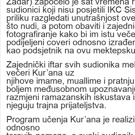
Zadar) započelo je sat vremena r
sudionici koji nisu posjetili IKC Si
priliku razgledati unutrašnjost ov
što nudi, a potom obaviti i zajedn
fotografiranje kako bi im istu večer
podijeljeni coveri odnosno izrađen
kao podsjetnik na ovu mektepsku
Zajednički iftar svih sudionika m
večeri Kur’ana uz
njihove imame, muallime i pratnju
boljem međusobnom upoznavanj
razmjeni ramazanskih iskustava i 
njeguju trajna prijateljstva.
Program učenja Kur’ana je realizir
odnosno