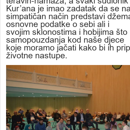
teravih-namaza, a svaki sudionik 
Kur’ana je imao zadatak da se n
simpatičan način predstavi džema
osnovne podatke o sebi ali i
svojim sklonostima i hobijima što 
samopouzdanja kod naše djece
koje moramo jačati kako bi ih prip
životne nastupe.