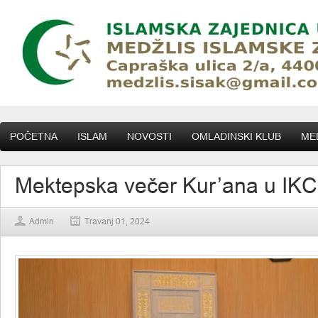
POČETNA
ISLAM
NOVOSTI
OMLADINSKI KLUB
MED
Mektepska večer Kur’ana u IKC
Admin
Travanj 01, 2024