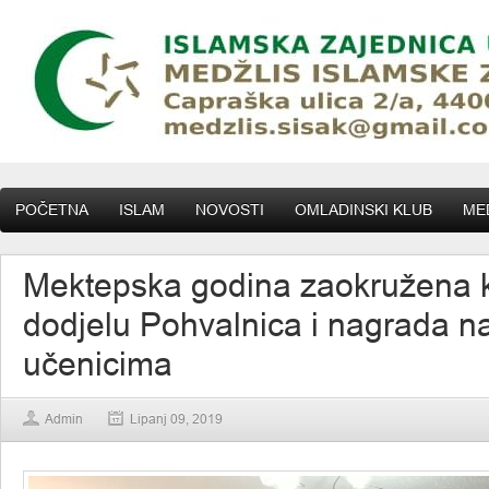
POČETNA
ISLAM
NOVOSTI
OMLADINSKI KLUB
MED
Mektepska godina zaokružena 
dodjelu Pohvalnica i nagrada na
učenicima
Admin
Lipanj 09, 2019