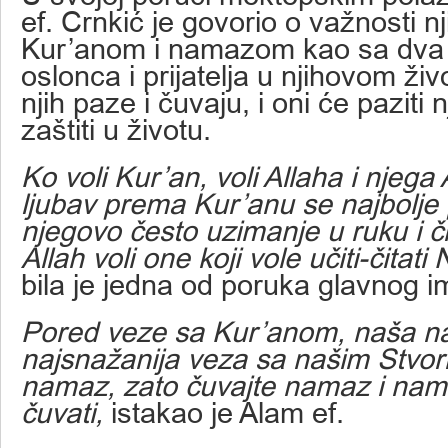
ef. Crnkić je govorio o važnosti 
Kur’anom i namazom kao sa dva 
oslonca i prijatelja u njihovom živ
njih paze i čuvaju, i oni će paziti nj
zaštiti u životu.
Ko voli Kur’an, voli Allaha i njega A
ljubav prema Kur’anu se najbolje
njegovo često uzimanje u ruku i č
Allah voli one koji vole učiti-čitat
bila je jedna od poruka glavnog 
Pored veze sa Kur’anom, naša naj
najsnažanija veza sa našim Stvori
namaz, zato čuvajte namaz i nam
čuvati,
istakao je Alam ef.