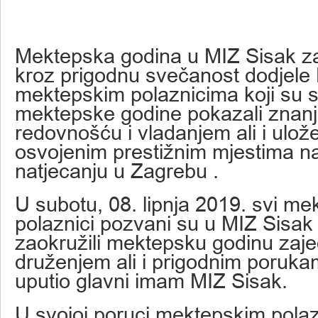
Mektepska godina u MIZ Sisak z
kroz prigodnu svečanost dodjele
mektepskim polaznicima koji su s
mektepske godine pokazali znan
redovnošću i vladanjem ali i ulož
osvojenim prestižnim mjestima 
natjecanju u Zagrebu .
U subotu, 08. lipnja 2019. svi me
polaznici pozvani su u MIZ Sisak
zaokružili mektepsku godinu zaj
druženjem ali i prigodnim poruka
uputio glavni imam MIZ Sisak.
U svojoj poruci mektepskim pola