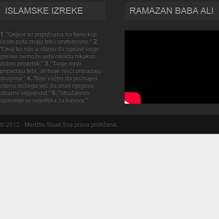
ISLAMSKE IZREKE
RAMAZAN BABA ALI
1.
"Grijesi su poput rana na tijelu koji
često puta znaju biti i smrtonosne."
2.
"Onaj ko nije u stanju da ispravi svoje
greške nemože sebi nikada nikakvo
dobro priskrbiti."
3.
"Tvoje misli
pripadaju tebi, ali tvoje rijeći pripadaju
drugima."
4.
"Nije važno da požnaješ
cijenu nečega,već da znaš njegovu
stvarnu vrijednost."
5.
"Stražarevo
spavanje je svijetiljka za lopova."
© 2012 -
Medžlis Sisak
.Sva prava pridržana.