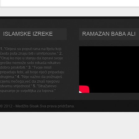
ISLAMSKE IZREKE
RAMAZAN BABA ALI
1.
"Grijesi su poput rana na tijelu koji
često puta znaju biti i smrtonosne."
2.
"Onaj ko nije u stanju da ispravi svoje
greške nemože sebi nikada nikakvo
dobro priskrbiti."
3.
"Tvoje misli
pripadaju tebi, ali tvoje rijeći pripadaju
drugima."
4.
"Nije važno da požnaješ
cijenu nečega,već da znaš njegovu
stvarnu vrijednost."
5.
"Stražarevo
spavanje je svijetiljka za lopova."
© 2012 -
Medžlis Sisak
.Sva prava pridržana.