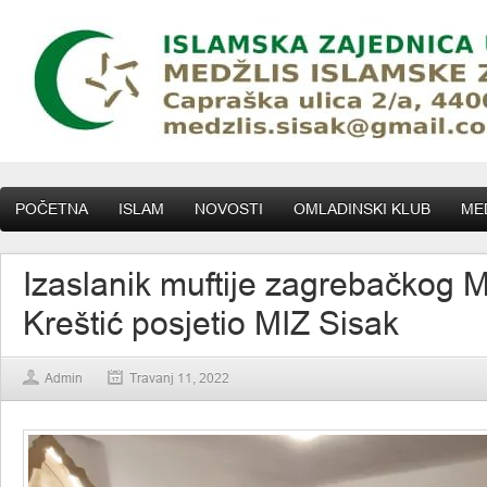
POČETNA
ISLAM
NOVOSTI
OMLADINSKI KLUB
MED
Izaslanik muftije zagrebačkog M
Kreštić posjetio MIZ Sisak
Admin
Travanj 11, 2022