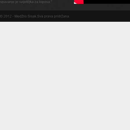
spavanje je svijetiljka za lopova."
© 2012 -
Medžlis Sisak
.Sva prava pridržana.