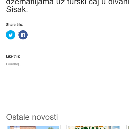
džematlijama uz turski čaj u diva
Sisak.
Share this:
Click
Click
to
to
share
share
on
on
Twitter
Facebook
(Opens
(Opens
in
in
Like this:
new
new
window)
window)
Loading…
Ostale novosti