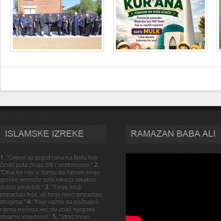
ISLAMSKE IZREKE
RAMAZAN BABA ALI
1.
"Grijesi su poput rana na tijelu koji
često puta znaju biti i smrtonosne."
2.
"Onaj ko nije u stanju da ispravi svoje
greške nemože sebi nikada nikakvo
dobro priskrbiti."
3.
"Tvoje misli
pripadaju tebi, ali tvoje rijeći pripadaju
drugima."
4.
"Nije važno da požnaješ
cijenu nečega,već da znaš njegovu
stvarnu vrijednost."
5.
"Stražarevo