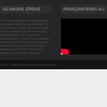
ISLAMSKE IZREKE
RAMAZAN BABA ALI
1.
"Grijesi su poput rana na tijelu koji
često puta znaju biti i smrtonosne."
2.
"Onaj ko nije u stanju da ispravi svoje
greške nemože sebi nikada nikakvo
dobro priskrbiti."
3.
"Tvoje misli
pripadaju tebi, ali tvoje rijeći pripadaju
drugima."
4.
"Nije važno da požnaješ
cijenu nečega,već da znaš njegovu
stvarnu vrijednost."
5.
"Stražarevo
spavanje je svijetiljka za lopova."
© 2012 -
Medžlis Sisak
.Sva prava pridržana.