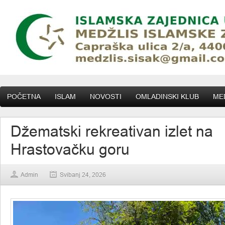
POČETNA
ISLAM
NOVOSTI
OMLADINSKI KLUB
MED
Džematski rekreativan izlet na
Hrastovačku goru
Admin
Svibanj 24, 2026