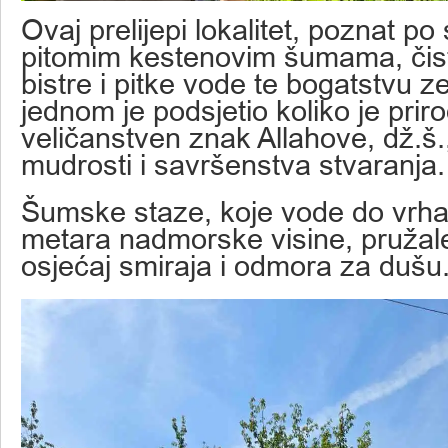
Ovaj prelijepi lokalitet, poznat po
pitomim kestenovim šumama, čis
bistre i pitke vode te bogatstvu ze
jednom je podsjetio koliko je prir
veličanstven znak Allahove, dž.š.
mudrosti i savršenstva stvaranja.
Šumske staze, koje vode do vrh
metara nadmorske visine, pruža
osjećaj smiraja i odmora za dušu