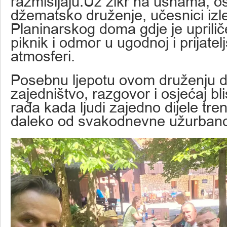
razmišljaju.Uz zikr na usnama, os
džematsko druženje, učesnici izlet
Planinarskog doma gdje je uprilič
piknik i odmor u ugodnoj i prijatel
atmosferi.
Posebnu ljepotu ovom druženju d
zajedništvo, razgovor i osjećaj bli
rađa kada ljudi zajedno dijele tren
daleko od svakodnevne užurbano