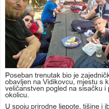
Poseban trenutak bio je zajednič
obavljen na Vidikovcu, mjestu s 
veličanstven pogled na sisačku i 
okolicu.
U spoju prirodne ljepote, tišine i 