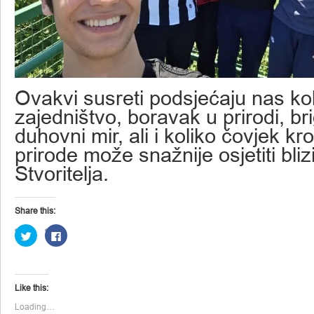
Ovakvi susreti podsjećaju nas kol
zajedništvo, boravak u prirodi, bri
duhovni mir, ali i koliko čovjek kr
prirode može snažnije osjetiti bli
Stvoritelja.
Share this:
Click
Click
to
to
share
share
on
on
Twitter
Facebook
(Opens
(Opens
in
in
Like this:
new
new
window)
window)
Loading…