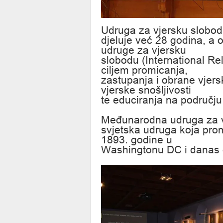
Udruga za vjersku slobod
djeluje već 28 godina, a
udruge za vjersku
slobodu (International Re
ciljem promicanja,
zastupanja i obrane vjers
vjerske snošljivosti
te educiranja na području 
Međunarodna udruga za vj
svjetska udruga koja pro
1893. godine u
Washingtonu DC i danas d