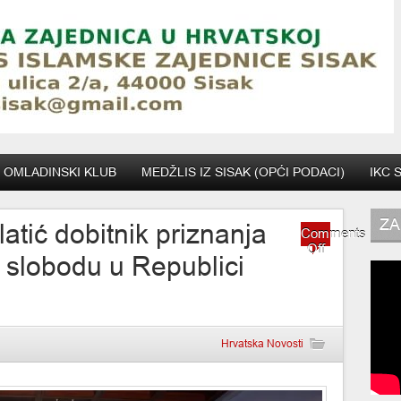
OMLADINSKI KLUB
MEDŽLIS IZ SISAK (OPĆI PODACI)
IKC 
ZA
tić dobitnik priznanja
Comments
on
Off
 slobodu u Republici
Dr.med.Haš
Smlatić
dobitnik
priznanja
Udruge
za
Hrvatska Novosti
vjersku
slobodu
u
Republici