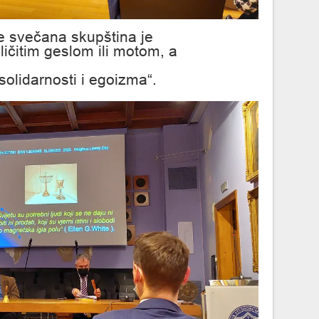
e svečana skupština je
ičitim geslom ili motom, a
olidarnosti i egoizma“.