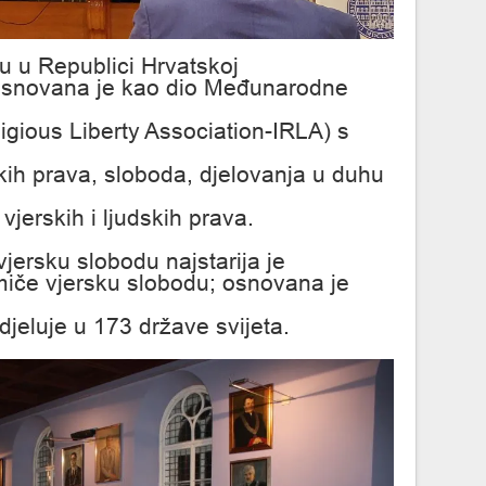
u u Republici Hrvatskoj
 osnovana je kao dio Međunarodne
ligious Liberty Association-IRLA) s
kih prava, sloboda, djelovanja u duhu
vjerskih i ljudskih prava.
ersku slobodu najstarija je
miče vjersku slobodu; osnovana je
jeluje u 173 države svijeta.