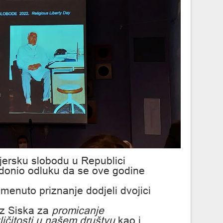
jersku slobodu u Republici
 donio odluku da se ove godine
enuto priznanje dodjeli dvojici
iz Siska za
promicanje
ličitosti u našem društvu
kao i