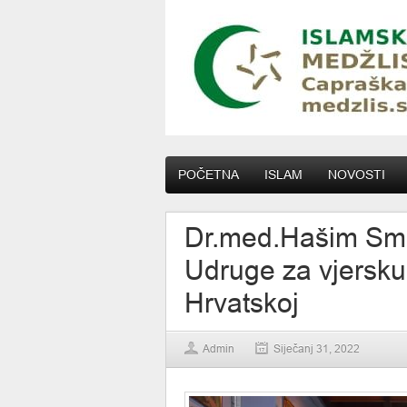
POČETNA
ISLAM
NOVOSTI
Dr.med.Hašim Smla
Udruge za vjersku
Hrvatskoj
Admin
Siječanj 31, 2022