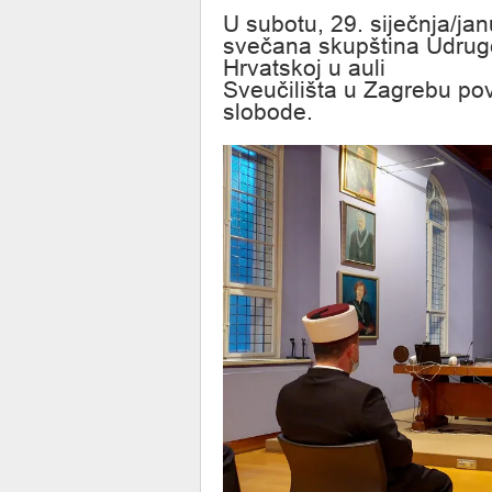
U subotu, 29. siječnja/ja
svečana skupština Udruge
Hrvatskoj u auli
Sveučilišta u Zagrebu p
slobode.