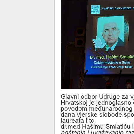
Glavni odbor Udruge za v
Hrvatskoj je jednoglasno
povodom međunarodnog
dana vjerske slobode spom
laureata i to
dr.med.Hašimu Smlatiću 
poštenja i uvažavanje raz