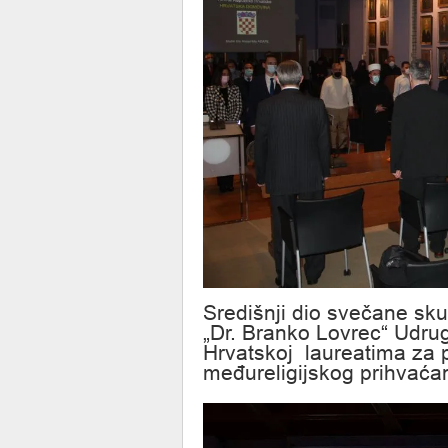
Središnji dio svečane sku
„Dr. Branko Lovrec“ Udru
Hrvatskoj laureatima za 
međureligijskog prihvaćan