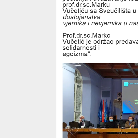
prof.dr.sc.Marku
Vučetiću sa Sveučilišta 
dostojanstva
vjernika i nevjernika u n
Prof.dr.sc.Marko
Vučetić je održao predav
solidarnosti i
egoizma“.