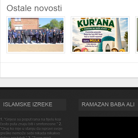
Ostale novosti
ISLAMSKE IZREKE
RAMAZAN BABA ALI
1.
"Grijesi su poput rana na tijelu koji
često puta znaju biti i smrtonosne."
2.
"Onaj ko nije u stanju da ispravi svoje
greške nemože sebi nikada nikakvo
dobro priskrbiti."
3.
"Tvoje misli