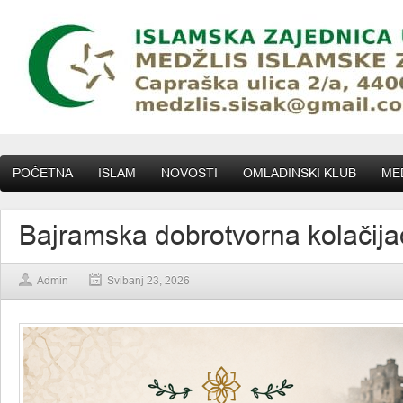
POČETNA
ISLAM
NOVOSTI
OMLADINSKI KLUB
MED
Bajramska dobrotvorna kolačij
Admin
Svibanj 23, 2026