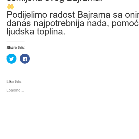
Podijelimo radost Bajrama sa oni
danas najpotrebnija nada, pomoć 
ljudska toplina.
Share this:
Click
Click
to
to
share
share
on
on
Twitter
Facebook
(Opens
(Opens
in
in
Like this:
new
new
window)
window)
Loading…