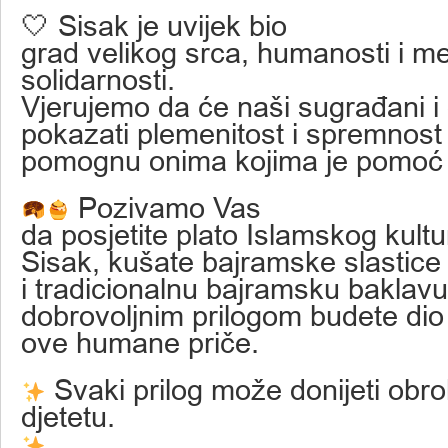
🤍 Sisak je uvijek bio
grad velikog srca, humanosti i 
solidarnosti.
Vjerujemo da će naši sugrađani i
pokazati plemenitost i spremnost
pomognu onima kojima je pomoć n
Pozivamo Vas
da posjetite plato Islamskog kult
Sisak, kušate bajramske slastice
i tradicionalnu bajramsku baklavu
dobrovoljnim prilogom budete dio
ove humane priče.
Svaki prilog može donijeti obr
djetetu.