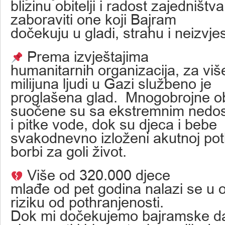
blizinu obitelji i radost zajedništ
zaboraviti one koji Bajram
dočekuju u gladi, strahu i neizvje
Prema izvještajima
humanitarnih organizacija, za viš
milijuna ljudi u Gazi službeno je
proglašena glad. Mnogobrojne obi
suočene su sa ekstremnim nedo
i pitke vode, dok su djeca i bebe
svakodnevno izloženi akutnoj poth
borbi za goli život.
Više od 320.000 djece
mlađe od pet godina nalazi se u 
riziku od pothranjenosti.
Dok mi dočekujemo bajramske d