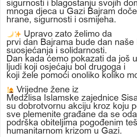
sigurnosti i blagostanju svojih d
mnoga djeca u Gazi Bajram doče
hrane, sigurnosti i osmijeha.
Upravo zato želimo da
prvi dan Bajrama bude dan naše
suosjećanja i solidarnosti.
Dan kada ćemo pokazati da još uv
ljudi koji osjećaju bol drugoga i
koji žele pomoći onoliko koliko m
Vrijedne žene iz
Medžlisa Islamske zajednice Sis
su dobrotvornu akciju kroz koju p
sve plemenite građane da se oda
podrška obiteljima pogođenim t
humanitarnom krizom u Gazi.