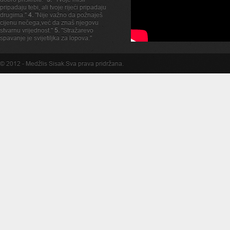
pripadaju tebi, ali tvoje rijeći pripadaju
drugima."
4.
"Nije važno da požnaješ
cijenu nečega,već da znaš njegovu
stvarnu vrijednost."
5.
"Stražarevo
spavanje je svijetiljka za lopova."
© 2012 -
Medžlis Sisak
.Sva prava pridržana.